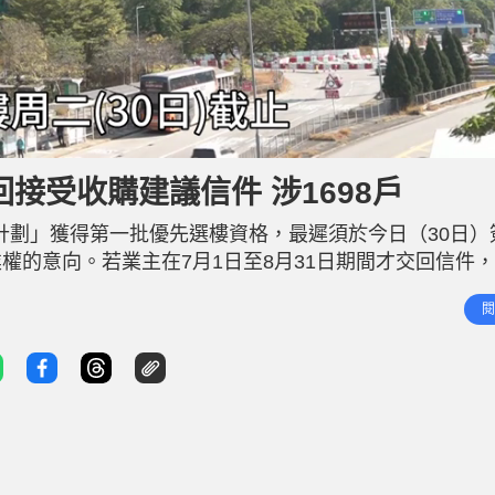
回接受收購建議信件 涉1698戶
計劃」獲得第一批優先選樓資格，最遲須於今日（30日）
權的意向。若業主在7月1日至8月31日期間才交回信件
午，宏福苑A至H座合共有1,698戶已經簽署並交回「
閱
率達87.5% 其中，A至G座合共有1,481戶