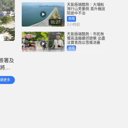
天氣極端酷熱︱大埔船
灣行山男暈倒 直升機送
院途中不治
港聞
01:27
2小時前
天氣極端酷熱︱市民無
懼高溫繼續郊遊樂 出盡
法寶食西瓜雪條消暑
港聞
01:27
2小時前
簽署及
颱風白海豚︱基隆港數
，將會
十噸重貨櫃連環倒塌 驚
悚畫面曝光｜有片
接受收
中國
讀更多
00:25
5小時前
深圳坂銀隧道︱5男女午
夜「電雞炸街」 齊齊行
拘5日｜有片
中國
00:32
5小時前
氣溫創歷史新高 林超英
深夜「報平安」稱未開