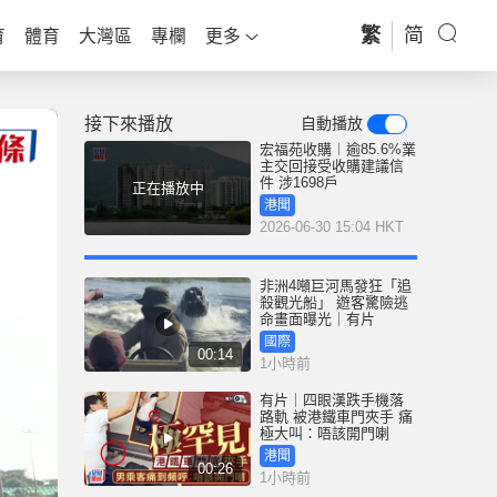
繁
简
育
體育
大灣區
專欄
更多
接下來播放
自動播放
宏福苑收購︱逾85.6%業
主交回接受收購建議信
件 涉1698戶
正在播放中
港聞
2026-06-30 15:04 HKT
非洲4噸巨河馬發狂「追
殺觀光船」 遊客驚險逃
命畫面曝光｜有片
國際
00:14
1小時前
有片｜四眼漢跌手機落
路軌 被港鐵車門夾手 痛
極大叫：唔該開門喇
港聞
00:26
1小時前