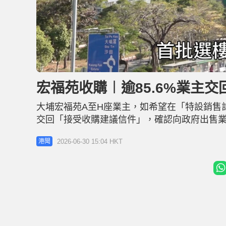
L
U
o
n
a
m
d
u
宏福苑收購︱逾85.6%業主交
e
t
d
e
:
3
大埔宏福苑A至H座業主，如希望在「特設銷售
0
.
5
交回「接受收購建議信件」，確認向政府出售業
2
%
被安排在第二批次選樓。房屋局公布，截至今日上
2026-06-30 15:04 HKT
港聞
購建議信件」，佔總數約85.6%。 H座宏志閣交表