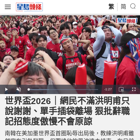
繁
简
R
-
1:27
L
P
U
P
F
o
l
n
i
u
a
a
m
c
l
世界盃2026｜網民不滿洪明甫只
e
d
y
u
t
l
e
t
u
s
d
e
r
c
m
說謝謝、單手插袋離場 狠批辭職
:
e
r
2
-
e
9
i
e
a
.
記招態度傲慢不會原諒
n
n
9
-
0
P
i
%
i
c
南韓在美加墨世界盃首圈恥辱出局後，教練洪明甫雖
t
n
u