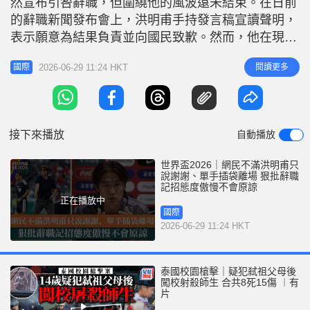
然宣布引咎辭職，但圍繞他的風波遠未結束。在日前
r
e
i
的辭職新聞發布會上，洪明甫手持發言稿宣讀聲明，
n
表示願意為結果負責並向國民致歉。然而，他在現場
被拍到「單手插袋離場」的傲慢一幕，加上發言細
g
2026-06-29 11:24 HKT
閱讀更多
國際
節，被南韓網民狠批「毫無誠意」，再度點燃了南韓
T
舉國上下的熊熊烈火！ 道歉只說「謝謝」被批卸責
i
擁有孫興民、李剛仁及金玟哉等「黃金一代」球星的
m
南韓隊，連 32 強也未能躋身，
接下來播放
自動播放
e
世界盃2026｜網民不滿洪明甫只
說謝謝、單手插袋離場 狠批辭職
記招態度傲慢不會原諒
正在播放中
國際
2026-06-29 11:24 HKT
泰國校園槍擊｜疑犯弒祖父母後
闖校射殺師生 合共8死15傷 ︱有
片