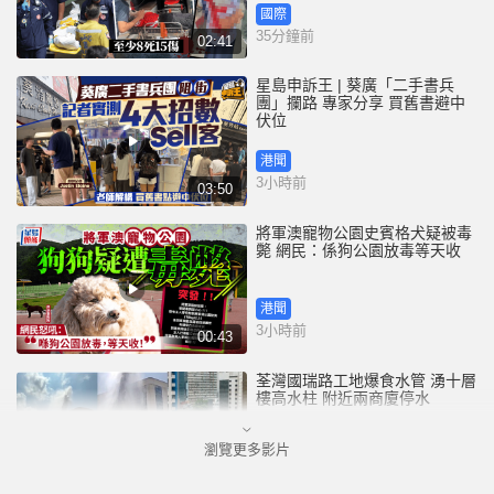
國際
35分鐘前
02:41
星島申訴王 | 葵廣「二手書兵
團」攔路 專家分享 買舊書避中
伏位
港聞
3小時前
03:50
將軍澳寵物公園史賓格犬疑被毒
斃 網民：係狗公園放毒等天收
港聞
3小時前
00:43
荃灣國瑞路工地爆食水管 湧十層
樓高水柱 附近兩商廈停水
瀏覽更多影片
港聞
3小時前
00:25