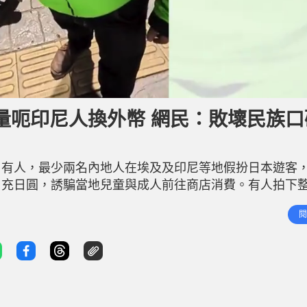
量呃印尼人換外幣 網民：敗壞民族口
。有人，最少兩名內地人在埃及及印尼等地假扮日本遊客
冒充日圓，誘騙當地兒童與成人前往商店消費。有人拍下
烈抨擊。 中國網紅「梁滿」亦於本月四日在印尼街頭拍
閱
司機，聘請對方作一天的導遊，聲言會給方金錢作報酬。