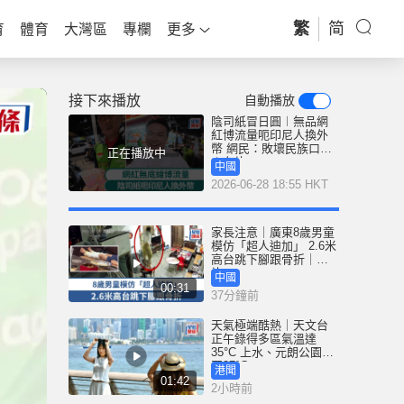
繁
简
育
體育
大灣區
專欄
更多
接下來播放
自動播放
陰司紙冒日圓︱無品網
紅博流量呃印尼人換外
幣 網民：敗壞民族口碑
正在播放中
︱有片
中國
2026-06-28 18:55 HKT
家長注意｜廣東8歲男童
模仿「超人迪加」 2.6米
高台跳下腳跟骨折｜有
片
中國
00:31
37分鐘前
天氣極端酷熱｜天文台
正午錄得多區氣溫達
35°C 上水、元朗公園升
至37°C
港聞
01:42
2小時前