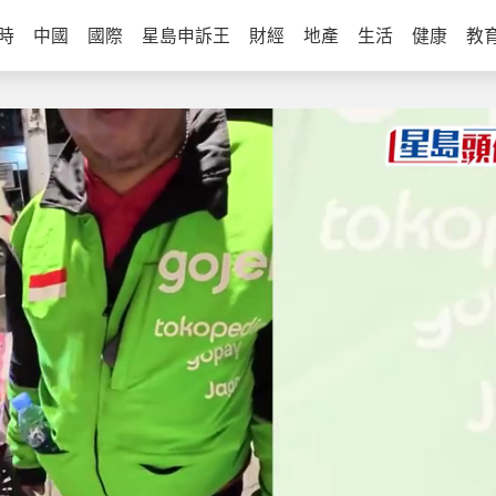
時
中國
國際
星島申訴王
財經
地產
生活
健康
教