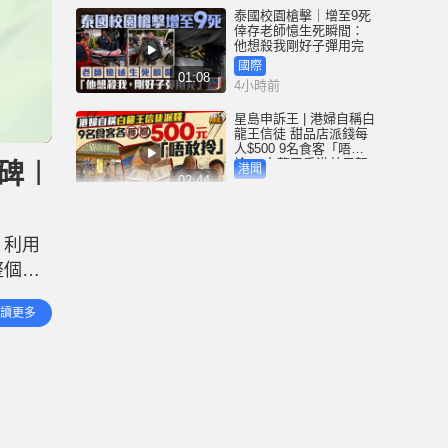
泰國校園槍擊｜增至9死
倖存老師憶生死瞬間：
他想殺我剛好子彈用完
國際
01:08
4小時前
星島申訴王 | 港婦自稱白
龍王信徒 甜品店派錢每
人$500 9名食客「唔敢
拎」 白龍王香港弟子親
碑︱
港聞
解謎團
02:44
5小時前
黃大仙血案│內情曝光 死
者對噪音非常敏感 電梯
，利用
內狂斬樓上住客 返回住
所墮樓亡
整個過
港聞
01:37
5小時前
攝同類
讀更多
到了最
颱風白海豚｜沖繩約1.5
萬戶仍停電那霸機場今
重開 颱風料明午登陸浙
閩沿海
港聞
01:06
6小時前
泰國校園槍擊 | 14歲槍手
沉默少友 案發前疑遭欺