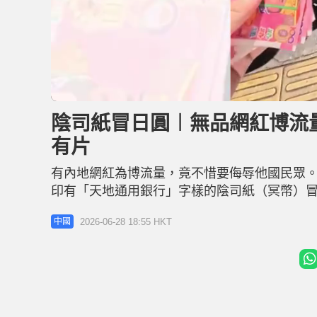
L
U
o
n
a
m
d
u
陰司紙冒日圓︱無品網紅博流
e
t
d
e
:
有片
5
7
.
2
有內地網紅為博流量，竟不惜要侮辱他國民眾
5
%
印有「天地通用銀行」字樣的陰司紙（冥幣）
程，然後上傳至網上炫耀，隨即惹來大批網民猛
2026-06-28 18:55 HKT
中國
惡作劇短片。影片顯示，他先找了一名電單車
後，「梁滿」將