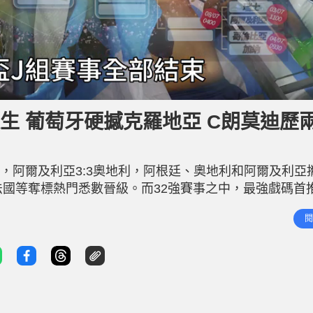
誕生 葡萄牙硬撼克羅地亞 C朗莫迪歷
旦，阿爾及利亞3:3奧地利，阿根廷、奧地利和阿爾及利亞
法國等奪標熱門悉數晉級。而32強賽事之中，最強戲碼首
有莫迪歷(Luka Modric)壓陣的克羅地亞。港人愛隊英格蘭則會
閱
晉級 美加墨世界盃規模擴