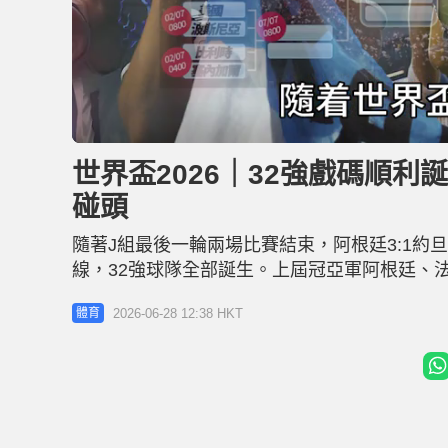
L
U
o
n
a
m
d
u
世界盃2026｜32強戲碼順利
e
t
d
e
:
碰頭
3
4
.
1
隨著J組最後一輪兩場比賽結束，阿根廷3:1約
3
%
線，32強球隊全部誕生。上屆冠亞軍阿根廷、
拿度(Cristiano Ronaldo)領軍的葡萄牙對
2026-06-28 12:38 HKT
體育
民主共和國，晉級難度不大。 上屆冠亞軍順利