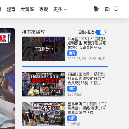
繁
简
育
體育
大灣區
專欄
更多
接下來播放
自動播放
世界盃2026｜32強戲碼
順利誕生 葡萄牙硬撼克
羅地亞 C朗莫迪歷兩老
正在播放中
碰頭
體育
2026-06-28 12:38 HKT
泰國校園槍擊｜疑犯弒
祖父母後闖校射殺師生
合共8死15傷 ︱有片
國際
02:41
12分鐘前
星島申訴王 | 葵廣「二手
書兵團」攔路 專家分享
買舊書避中伏位
港聞
03:50
2小時前