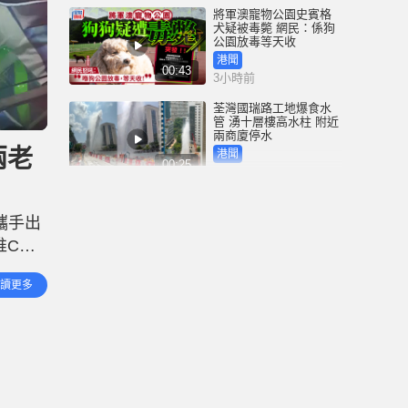
將軍澳寵物公園史賓格
犬疑被毒斃 網民：係狗
公園放毒等天收
港聞
00:43
3小時前
荃灣國瑞路工地爆食水
管 湧十層樓高水柱 附近
兩商廈停水
兩老
港聞
00:25
3小時前
四川宜賓市高縣發生4.9
級地震 震源深度6公里｜
攜手出
有片
推C朗
中國
00:25
4小時前
對剛果
讀更多
颱風白海豚｜周日吹襲
浙江 料創天文台65年來
紀錄 成登陸中國「最長
途颱風」
港聞
00:58
5小時前
「非常父母」為Danny申
請人身保護令 質疑社署