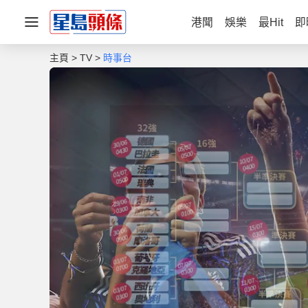
港聞
娛樂
最Hit
即
主頁
TV
時事台