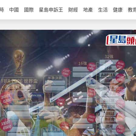
時
中國
國際
星島申訴王
財經
地產
生活
健康
教