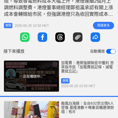
阻，導致發電燃料成本大幅上升，港燈連續2個月上
r
e
i
調燃料調整費。港燈董事總經理鄭祖瀛承認有關上漲
n
成本會轉嫁給市民，但強調港燈只為收回實際成本，
並無從中獲利，已盡力控制燃料價格。他指本港電費
g
2026-06-28 10:58 HKT
閱讀更多
港聞
僅佔市民生活支出約2%，呼籲大眾勿「民粹化」認
T
為「總之你賺錢就唔啱」。 鄭祖瀛今早（28日）在
i
電台節目解釋，港燈極度依賴液化天然氣，兩大主要
m
供應地為中東的卡塔爾及澳洲。惟受
接下來播放
自動播放
e
加電費︱港燈強調無從中獲利 苦
笑指市民「加電費就記得，減電
費就忘記」
正在播放中
港聞
2026-06-28 10:58 HKT
颱風白海豚︱全台632宗災情6人
受傷 基隆港數十噸重貨櫃連環倒
塌｜有片