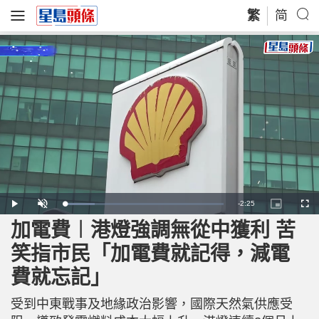
繁
简
R
-
2:25
L
P
U
P
F
o
l
n
i
u
a
a
m
c
l
加電費︱港燈強調無從中獲利 苦
e
d
y
u
t
l
e
t
u
s
d
e
r
c
m
笑指市民「加電費就記得，減電
:
e
r
1
-
e
9
i
e
a
.
費就忘記」
n
n
3
-
4
P
i
%
i
c
受到中東戰事及地緣政治影響，國際天然氣供應受
t
n
u