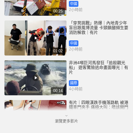
中國
2小時前
00:25
「穿凳挑戰」熱爆｜內地青少年
盲目跟風博流量 卡頸鎖腿頻生要
消防解救｜有片
中國
2小時前
01:02
非洲4噸巨河馬發狂「追殺觀光
船」 遊客驚險逃命畫面曝光｜有
片
國際
4小時前
00:14
有片｜四眼漢跌手機落路軌 被港
鐵車門夾手 痛極大叫：唔該開門
喇
瀏覽更多影片
港聞
4小時前
00:26