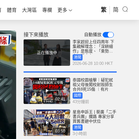
繁
简
育
體育
大灣區
專欄
更多
接下來播放
自動播放
李家超迎上任四周年 下
集親解理念：「深耕細
作」是態度、「乘勢而
正在播放中
上」是方向
港聞
2026-06-28 10:00 HKT
泰國校園槍擊｜疑犯弒
祖父母後闖校射殺師生
合共8死15傷 ︱有片
國際
02:41
43分鐘前
星島申訴王 | 葵廣「二手
書兵團」攔路 專家分享
買舊書避中伏位
港聞
03:50
3小時前