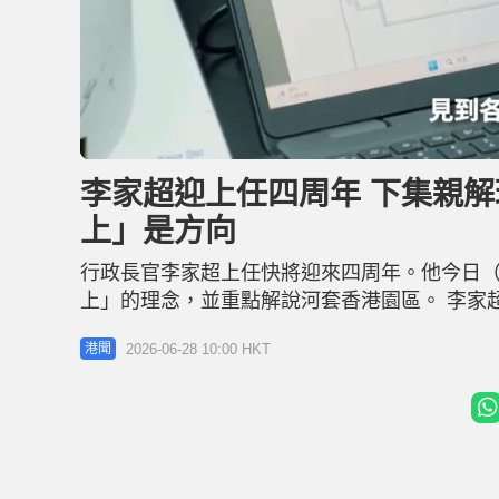
L
U
o
n
a
m
d
u
李家超迎上任四周年 下集親
e
t
d
e
:
上」是方向
1
4
.
3
行政長官李家超上任快將迎來四周年。他今日（
7
%
上」的理念，並重點解說河套香港園區。 李家
香港要深耕細作，同時亦要不斷改革創新。他
2026-06-28 10:00 HKT
港聞
已有近百間企業陸續進駐，不少均以香港作總部
以「