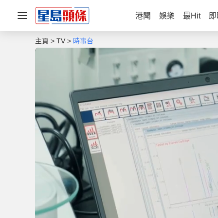
港聞
娛樂
最Hit
即
主頁
TV
時事台