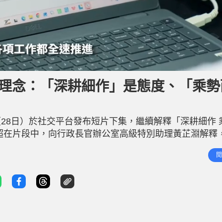
解理念：「深耕細作」是態度、「乘勢
28日）於社交平台發布短片下集，繼續解釋「深耕細作 
超在片段中，向行政長官辦公室高級特別助理黃芷淵解釋
到訪河套香港園區，看到各項工程均在全速推進。園區開
閱
，利用園區作平台大展拳腳。 上集： 特首李家超迎上任