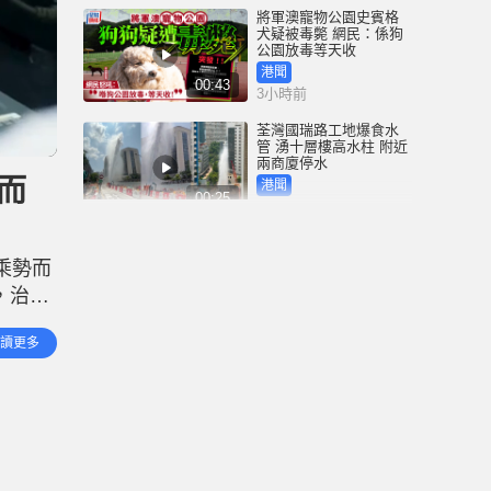
將軍澳寵物公園史賓格
犬疑被毒斃 網民：係狗
公園放毒等天收
港聞
00:43
3小時前
荃灣國瑞路工地爆食水
管 湧十層樓高水柱 附近
兩商廈停水
而
港聞
00:25
3小時前
鄧炳強：性罪行修例獲
逾九成支持 目標今屆政
乘勢而
府任內完成立法
，治理
港聞
02:02
4小時前
園半年
讀更多
四周年
記協換屆｜鄧炳強批無
認受性、黑箱作業 警告
任何人違國安 「一定會
釘死你，後果自負」
港聞
01:51
4小時前
四川宜賓市高縣發生4.9
級地震 震源深度6公里｜