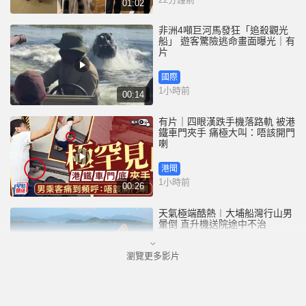
01:02
非洲4噸巨河馬發狂「追殺觀光
船」 遊客驚險逃命畫面曝光｜有
片
國際
1小時前
00:14
有片｜四眼漢跌手機落路軌 被港
鐵車門夾手 痛極大叫：唔該開門
喇
港聞
1小時前
00:26
天氣極端酷熱︱大埔船灣行山男
暈倒 直升機送院途中不治
瀏覽更多影片
港聞
2小時前
01:27
天氣極端酷熱︱市民無懼高溫繼