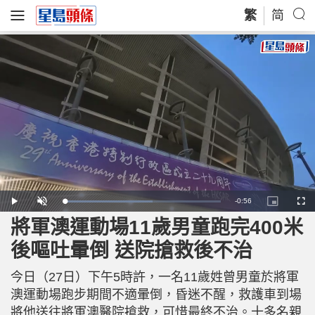
繁
简
R
-
0:56
L
P
U
P
F
o
l
n
i
u
a
a
m
c
l
將軍澳運動場11歲男童跑完400米
e
d
y
u
t
l
e
t
u
s
d
e
r
c
m
後嘔吐暈倒 送院搶救後不治
:
e
r
5
-
e
6
i
e
a
.
n
n
5
今日（27日）下午5時許，一名11歲姓曾男童於將軍
-
6
P
i
%
i
澳運動場跑步期間不適暈倒，昏迷不醒，救護車到場
c
t
n
將他送往將軍澳醫院搶救，可惜最終不治。十多名親
u