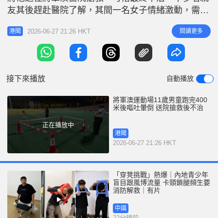
r
e
友其後趕赴醫院了解，其間一名女子情緒激動，需要
i
在旁親友攙扶。 據了解，男童沒有長期病患，健康
n
2026-06-27 21:26 HKT
閱讀更多
港聞
良好，自今年4月開始每星期會進行跑步訓練。今日
g
他在教練領導下完成熱身運動，之後完成400米跑步
T
坐在地上，未幾出現嘔吐，並失去知覺。教練立即替
i
他進行心肺復甦法及使用自動
接下來播放
自動播放
m
e
將軍澳運動場11歲男童跑完400
米後嘔吐暈倒 送院搶救後不治
正在播放中
港聞
2026-06-27 21:26 HKT
「穿凳挑戰」熱爆｜內地青少年
盲目跟風博流量 卡頸鎖腿頻生要
消防解救｜有片
中國
22分鐘前