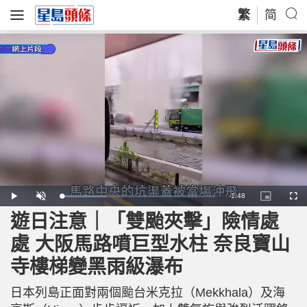
繁
简
R
-
1:48
L
P
U
P
F
o
l
n
i
u
a
a
m
c
l
遊日注意｜「雙颱夾擊」險情處
e
d
y
u
t
l
e
t
u
s
d
e
r
c
m
處 大阪馬路噴巨型水柱 奈良寶山
:
e
r
2
-
e
8
i
e
a
.
寺樓梯變黑雨級瀑布
n
n
8
-
1
P
i
%
i
c
日本列島正面對兩個颱台米克拉（Mekkhala）及海
t
n
u