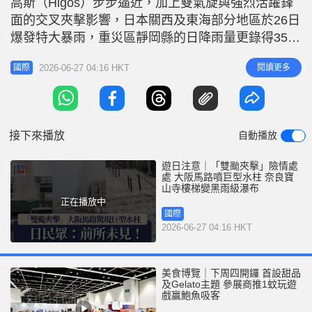
高斯（Higos）步步逼近，加上雙氣旋與強烈活躍鋒
r
e
i
面的交叉夾擊影響，日本關西及東海部分地區於26日
n
爆發特大暴雨，重災區靜岡縣的日降雨量更錄得350
毫米。其中本港市民的旅遊熱點大阪府災情最為嚴
g
2026-06-27 04:16 HKT
閱讀更多
國際
重，全市多區頃刻間淪為汪洋水鄉，不僅馬路被徹底
T
淹沒化作洶湧河流，下水道更因不堪負荷，接連噴出
i
高達數層樓、超越高架道路的巨型「間歇泉」水柱，
m
不僅場面駭人，對行人
接下來播放
自動播放
e
遊日注意｜「雙颱夾擊」險情處
處 大阪馬路噴巨型水柱 奈良寶
山寺樓梯變黑雨級瀑布
正在播放中
國際
2026-06-27 04:16 HKT
美食博覽｜下周四開鑼 首設甜品
及Gelato主題 參展商推1蚊玩遊
戲贏鮑魚吸客