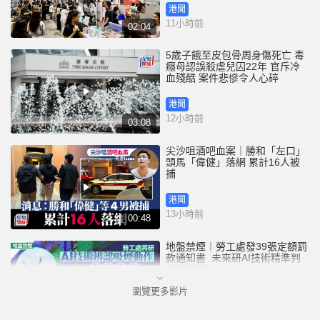
港聞
11小時前
02:04
5歲子餓至皮包骨周身傷死亡 毒
癮母認誤殺虐兒囚22年 官斥冷
血殘酷 案件悲慘令人心碎
港聞
12小時前
03:08
尖沙咀酒吧血案｜勝和「左口」
頭馬「偉健」落網 累計16人被
捕
港聞
13小時前
00:48
地盤禁煙︱勞工處發39張定額罰
款通知書 未來研AI技術精準判
斷吸煙行為
瀏覽更多影片
港聞
13小時前
01:52