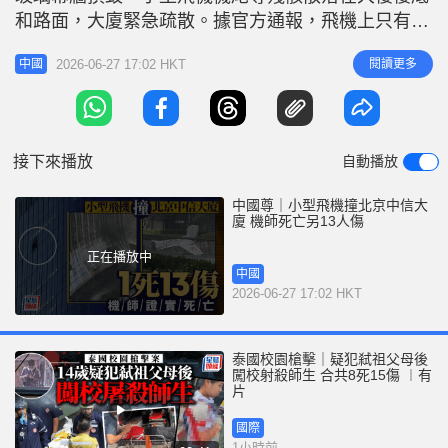
r
e
和路面，大廈緊急疏散。據官方通報，飛機上只有1
i
名駕駛員，已死亡；另現場有13人受傷，目前全力救
n
2026-06-27 17:02 HKT
閱讀更多
中國
治中。 美聯社報道，Flightradar24在社交媒體發文指
g
出，一架由湖南「山河科技」（Sunward）生產的
T
SA60L阿若拉（AURORA）小型飛機自北京以東約
i
50
接下來播放
自動播放
m
e
中國尊｜小型飛機撞北京中信大
廈 機師死亡另13人傷
正在播放中
中國
2026-06-27 17:02 HKT
泰國校園槍擊｜疑犯弒祖父母後
闖校射殺師生 合共8死15傷 ︱有
片
國際
1小時前