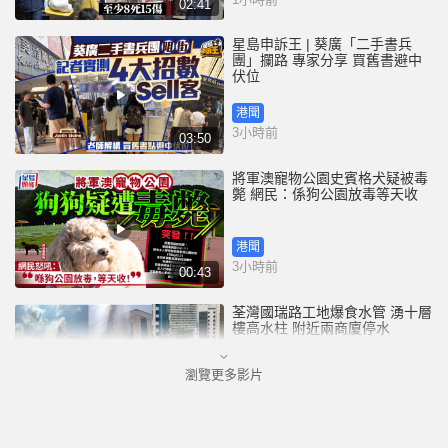
02:41
星島申訴王 | 葵廣「二手書兵
團」攔路 專家分享 買舊書避中
伏位
港聞
3小時前
03:50
將軍澳寵物公園史賓格犬疑被毒
斃 網民：係狗公園放毒等天收
港聞
3小時前
00:43
荃灣國瑞路工地爆食水管 湧十層
樓高水柱 附近兩商廈停水
瀏覽更多影片
港聞
4小時前
00:25
鄧炳強：性罪行修例獲逾九成支