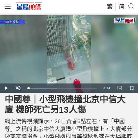
繁
简
R
-
1:14
L
P
U
P
F
o
l
n
i
u
a
a
m
c
l
中國尊｜小型飛機撞北京中信大
e
d
y
u
t
l
e
t
u
s
d
e
r
c
m
廈 機師死亡另13人傷
:
e
r
4
-
e
2
i
e
a
.
n
n
0
網上流傳視頻顯示，26日黃昏6點左右，有「中國
-
3
P
i
%
i
尊」之稱的北京中信大廈遭小型飛機撞上，大廈部分
c
t
n
玻璃幕牆損毀，小型飛機機尾等殘骸散落在大樓樓底
u