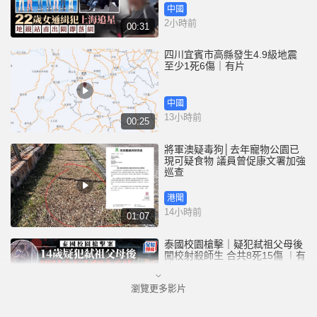
中國
2小時前
00:31
四川宜賓市高縣發生4.9級地震
至少1死6傷｜有片
中國
13小時前
00:25
將軍澳疑毒狗│去年寵物公園已
現可疑食物 議員曾促康文署加強
巡查
港聞
14小時前
01:07
泰國校園槍擊｜疑犯弒祖父母後
闖校射殺師生 合共8死15傷 ︱有
片
瀏覽更多影片
國際
15小時前
02:41