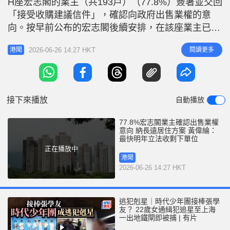
H座宏志閣的業主（共193戶）（77.8%）簽署並交回
r
e
i
「接受收購建議信件」，確認向政府出售業權的意
n
向。按早前公布的宏志閣後續安排，在該座業主已達
成高度共識的情況下，現時適用於宏福苑A至G座的
g
2026-06-26 14:27 HKT
閱讀更多
港聞
長遠居住安排方案，會正式開放予宏志閣。 額外增
T
加近500個單位 來自粉嶺及觀塘安達臣 政府發言人表
i
示，宏志閣業主反應積極和正面，反映大部分業主認
m
為政府提出的長遠方
接下來播放
自動播放
e
77.8%宏志閣業主確認出售業權
意向 納長遠居住方案 黃偉綸：
最快明年立法收剩下單位
正在播放中
港聞
2026-06-26 14:27 HKT
逃犯剋星｜時代少年團接棒張學
友？ 22歲女通緝犯追星至上海
一出地鐵閘即被捕 | 有片