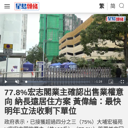
繁
简
R
-
1:28
L
P
U
P
F
o
l
n
i
u
a
a
m
c
l
77.8%宏志閣業主確認出售業權意
e
d
y
u
t
l
e
t
u
s
d
e
r
c
m
向 納長遠居住方案 黃偉綸：最快
:
e
r
3
-
e
1
i
e
a
.
明年立法收剩下單位
n
n
4
-
6
P
i
%
i
c
政府表示，已接獲超過四分之三（75%）大埔宏福苑
t
n
u