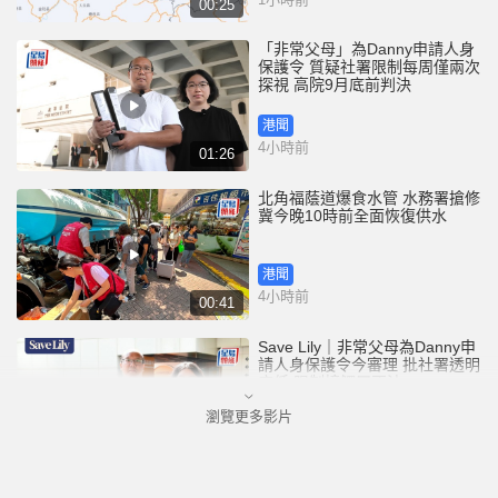
00:25
「非常父母」為Danny申請人身
保護令 質疑社署限制每周僅兩次
探視 高院9月底前判決
港聞
4小時前
01:26
北角福蔭道爆食水管 水務署搶修
冀今晚10時前全面恢復供水
港聞
4小時前
00:41
Save Lily｜非常父母為Danny申
請人身保護令今審理 批社署透明
度低 限制接觸屬不法
瀏覽更多影片
港聞
5小時前
01:26
尖沙咀H8大廈升降機全停前傳