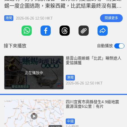
r
e
蜴一度企圖逃跑，東躲西藏，比武結果最終沒有贏
i
家，雙雙失自由，被愛協人員捕獲，成為籠中蜥。
n
2026-06-26 12:50 HKT
閱讀更多
港聞
據了解，兩蜥蜴身上均有傷痕，水龍又稱長鬣蜥，主
g
要分布緬甸、泰國、越南以至中國南部，攀爬有力，
T
多年前曾成為熱門寵物，後來棄養個案增加，在郊野
i
自行繁殖，在黃大仙一帶常見其蹤
接下來播放
自動播放
m
e
慈雲山兩蜥蜴「比武」嚇煞途人
愛協擒獲
正在播放中
港聞
2026-06-26 12:50 HKT
四川宜賓市高縣發生4.9級地震
震源深度6公里｜有片
中國
1小時前