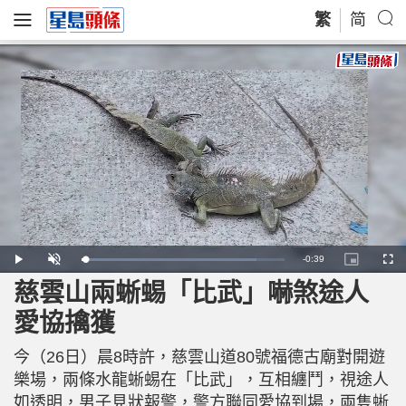
繁
简
R
-
0:39
L
P
U
P
F
o
l
n
i
u
a
a
m
c
l
慈雲山兩蜥蜴「比武」嚇煞途人
e
d
y
u
t
l
e
t
u
s
d
e
r
c
m
愛協擒獲
:
e
r
8
-
e
6
i
e
a
.
n
n
1
今（26日）晨8時許，慈雲山道80號福德古廟對開遊
-
0
P
i
%
i
樂場，兩條水龍蜥蜴在「比武」，互相纏鬥，視途人
c
t
n
如透明，男子見狀報警，警方聯同愛協到場，兩隻蜥
u