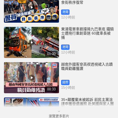
食街秩序復常
港聞
12小時前
02:45
東涌電單車捱撞捲九巴車底 鐵騎
士遭拖行重創昏迷 60歲車長被
捕
港聞
12小時前
01:00
越南外國客穿高衩透視裙入古蹟
職員勸離獲讚
國際
15小時前
00:33
35+顛覆案未被起訴 前民主黨涂
謹申獲發還護照 赴英國與家人團
聚
瀏覽更多影片
港聞