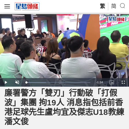
繁
简
R
-
1:34
L
P
U
P
F
o
l
n
i
u
a
a
m
c
l
廉署警方「雙刃」行動破「打假
e
d
y
u
t
l
e
t
u
s
d
e
r
c
m
波」集團 拘19人 消息指包括前香
:
e
r
3
-
e
1
i
e
a
.
港足球先生盧均宜及傑志U18教練
n
n
4
-
2
P
i
%
i
潘文俊
c
t
n
u