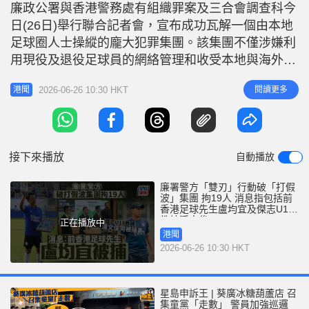
r
廉政公署與香港警務處有組織罪案及三合會調查科今
e
i
日(26日)舉行聯合記者會，宣布成功瓦解一個由本地
n
足球圈人士操縱的龐大犯罪集團。該集團不僅涉嫌利
g
用現役及退役足球員的網絡管理和收受本地與海外足
球賽事（包括世界盃）的非法外圍賭注，更涉嫌以行
T
2026-06-26 10:30 HKT
閱讀更多
港聞
賄受賄方式操縱本地甲組足球聯賽的賽事結果，從中
i
在賭博中獲利。這宗案件是在廉署調查另一宗不法足
m
球賭博案件時揭發。在雙方部門的緊密合作下，執法
e
人員於本周二凌晨展開代號「雙
接下來播放
自動播放
廉署警方「雙刃」行動破「打假
波」集團 拘19人 消息指包括前
香港足球先生盧均宜及傑志U18
教練潘文俊
正在播放中
港聞
2026-06-26 10:30 HKT
星島申訴王 | 葵廣冰糖葫蘆店 召
集童黨「走數」 警員加強巡邏