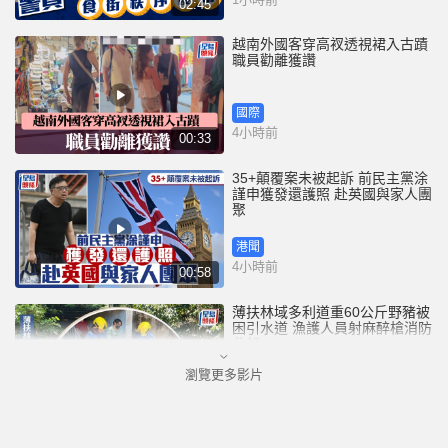
02:45
越南外國客穿高衩透視裙入古蹟
職員勸離獲讚
國際
4小時前
00:33
35+顛覆案未被起訴 前民主黨涂
謹申獲發還護照 赴英國與家人團
聚
港聞
4小時前
00:58
薄扶林域多利道重60公斤野豬被
困引水道 漁護人員射麻醉槍消防
救起
瀏覽更多影片
港聞
7小時前
00:34
屯馬綫錦上路站附近信號設備故