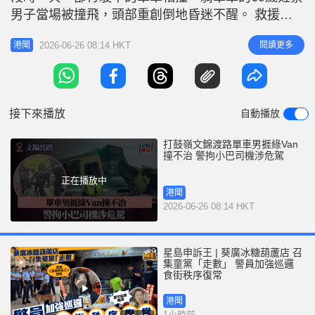
r
e
男子當場被撞飛，頭部重創倒地昏迷不醒。 救援人
i
員趕到現場時，發現蔡男已無呼吸脈搏，將他送往北
n
2026-06-26 08:14 HKT
閱讀更多
港聞
區醫院進行搶救，惟延至於清晨6時59分證實不治。
g
警方經調查後，拘捕74歲姓古小巴司機涉危險駕駛導
T
致他人死亡。 據了解，小巴由文錦渡路往上水，至
i
紅橋新村路口，單車男在
接下來播放
自動播放
m
e
打鼓嶺文錦渡路單車男捱綠Van
撞不治 警拘小巴司機涉危駕
正在播放中
港聞
2026-06-26 08:14 HKT
星島申訴王 | 葵廣冰糖葫蘆店 召
集童黨「走數」 警員加強巡邏
食街秩序復常
港聞
1小時前