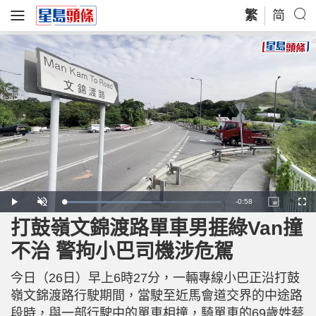
繁
简
R
-
0:58
L
P
U
P
F
o
l
n
i
u
a
a
m
c
l
打鼓嶺文錦渡路單車男捱綠Van撞
e
d
y
u
t
l
e
t
u
s
d
e
r
c
m
不治 警拘小巴司機涉危駕
:
e
r
5
-
e
5
i
e
a
.
n
n
7
今日（26日）早上6時27分，一輛專線小巴正沿打鼓
-
4
P
i
%
i
嶺文錦渡路行駛期間，當駛至近馬會道交界的中途路
c
t
n
段時，與一部行駛中的單車相撞，騎單車的69歲姓蔡
u