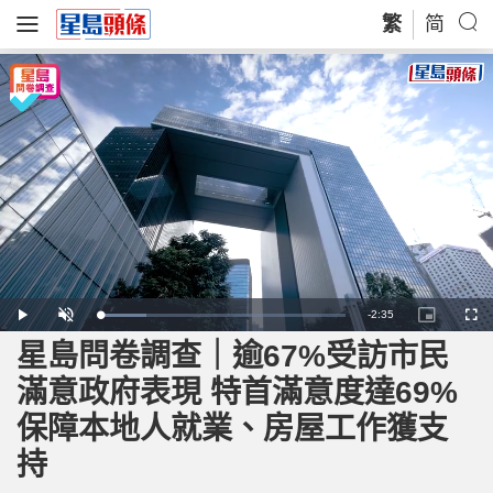
繁
简
R
-
2:35
L
P
U
P
F
o
l
n
i
u
a
a
m
c
l
星島問卷調查｜逾67%受訪市民
e
d
y
u
t
l
e
t
u
s
d
e
r
c
m
滿意政府表現 特首滿意度達69%
:
e
r
1
-
e
9
i
e
a
.
保障本地人就業、房屋工作獲支
n
n
1
-
1
P
i
%
i
持
c
t
n
u