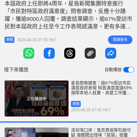
r
本屆政府上任即將4周年，星島新聞集團特意進行
e
i
「市民對特區政府滿意度」問卷調查，反應十分踴
n
躍，獲逾9000人回覆。調查結果顯示，逾67%受訪市
g
民對本屆政府上任至今工作表現感滿意，更有多達
69%受訪者表示滿意特首李家超表現。至於最獲市民
T
2026-06-29 07:05 HKT
閱讀更多
港聞
支持的政策或決定，以保障本地人優先就業居首；第
i
二、三位分別是邊境關口實施「刷臉」通關及增加子
m
女免稅額。此外，公屋綜合輪候時間降至4.7年、推
e
出簡樸房兩項房屋政策，合共獲
接下來播放
自動播放
星島問卷調查｜逾67%受訪市民
滿意政府表現 特首滿意度達69%
保障本地人就業、房屋工作獲支
持
正在播放中
港聞
2026-06-29 07:05 HKT
深圳灣口岸｜鬼祟男旅客形跡可
疑 海關聞出怪味「尿袋」檢獲