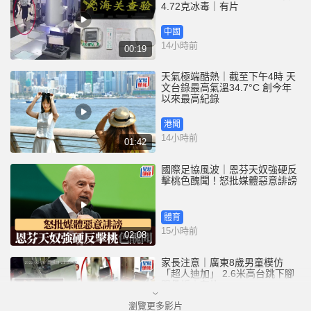
4.72克冰毒｜有片
中國
14小時前
00:19
天氣極端酷熱｜截至下午4時 天
文台錄最高氣溫34.7°C 創今年
以來最高紀錄
港聞
14小時前
01:42
國際足協風波｜恩芬天奴強硬反
擊桃色醜聞！怒批媒體惡意誹謗
體育
15小時前
02:08
家長注意｜廣東8歲男童模仿
「超人迪加」 2.6米高台跳下腳
跟骨折｜有片
瀏覽更多影片
中國