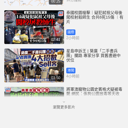
00:25
泰國校園槍擊｜疑犯弒祖父母後
闖校射殺師生 合共8死15傷 ︱有
片
國際
2小時前
02:41
星島申訴王 | 葵廣「二手書兵
團」攔路 專家分享 買舊書避中
伏位
港聞
4小時前
03:50
將軍澳寵物公園史賓格犬疑被毒
斃 網民：係狗公園放毒等天收
瀏覽更多影片
港聞
5小時前
00:43
荃灣國瑞路工地爆食水管 湧十層