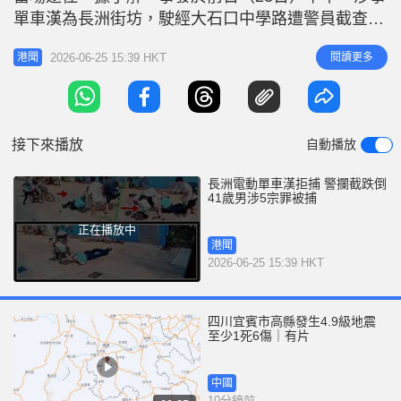
r
e
單車漢為長洲街坊，駛經大石口中學路遭警員截查，
i
因拒捕上演驚險一幕。 片段顯示前日下午3時許，在
n
2026-06-25 15:39 HKT
閱讀更多
港聞
中學路球場附近，當時有途人行經，一輛電動單車高
g
速狂飆，一名軍裝男警從後追截，兩名穿便服的男子
T
合力包抄，單車漢拒捕加快，男警頓時失去平衡，跌
i
倒在地上。騎手揚長而去，其他
接下來播放
自動播放
m
e
長洲電動單車漢拒捕 警攔截跌倒
41歲男涉5宗罪被捕
正在播放中
港聞
2026-06-25 15:39 HKT
四川宜賓市高縣發生4.9級地震
至少1死6傷｜有片
中國
10分鐘前