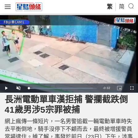
繁
简
R
-
0:32
L
P
U
P
F
o
l
n
i
u
a
a
m
c
l
長洲電動單車漢拒捕 警攔截跌倒
e
d
y
u
t
l
e
t
u
s
d
e
r
c
m
41歲男涉5宗罪被捕
:
e
r
9
-
e
4
i
e
a
.
n
n
2
網上瘋傳一條短片，一名男警追截一輛電動單車時失
-
6
P
i
%
i
去平衡倒地，騎手沒停下不顧而去，最終被增援警員
c
t
n
當場逮住。據了解，事發於前日（23日）下午，涉事
u