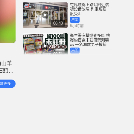
屯馬綫錦上路站附近信
號設備故障 列車服務一
度受阻
港聞
00:43
6小時前
衞生署突擊巡查多區 檢
獲約百盒未註冊藥劑製
品 一名38歲男子被捕
港聞
00:51
7小時前
頭山羊
國際足協｜恩芬天奴涉
石頭上
嫌政治分贓 傳以世盃決
賽主辦權交換摩洛哥支
原本飼
持
體育
讀更多
01:17
被蟒蛇
7小時前
網絡安全公司指逾20款
路由器設後門 全部深圳
一公司製造
中國
00:59
8小時前
星島申訴王 | 停業近一年
尖東大富豪低調重開 獨