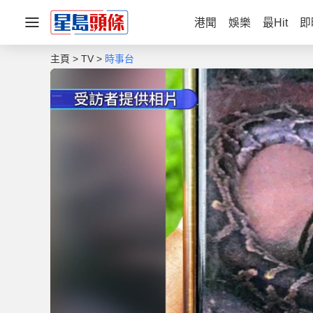
港聞
娛樂
最Hit
即
主頁
TV
時事台