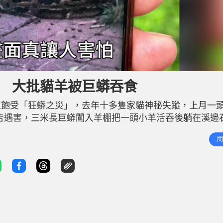
」 大批貓羊被巨蟒吞食
直飽受「狂蟒之災」，去年十多隻家貓神秘失蹤，上月一
亦告遇害，三米長巨蟒闖入羊棚把一頭小羊活吞後躺在溪邊
，合力將蟒蛇擒獲。 現場在井欄樹村128號休悠田園，
閱
」。職員鄺先生表示，現場常有蟒蛇出沒，上月一頭山羊