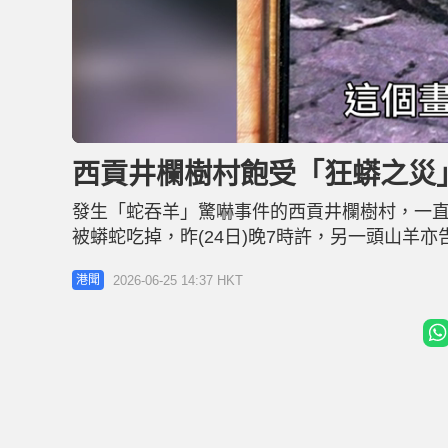
L
U
o
n
a
m
d
u
西貢井欄樹村飽受「狂蟒之災
e
t
d
e
:
4
發生「蛇吞羊」驚嚇事件的西貢井欄樹村，一
6
.
5
被蟒蛇吃掉，昨(24日)晚7時許，另一頭山羊
4
%
休息，被農場職員發現，警員及漁護署獸醫到場
2026-06-25 14:37 HKT
港聞
養13頭山羊，近月先後有兩頭山羊「壯烈犧牲
吃掉