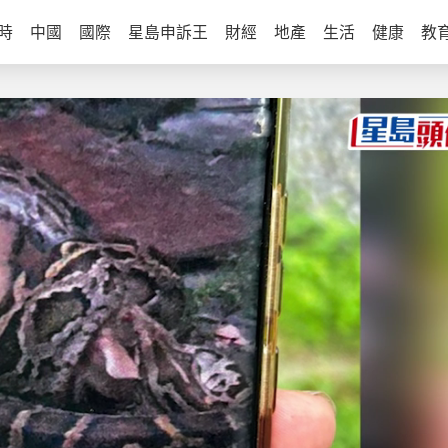
時
中國
國際
星島申訴王
財經
地產
生活
健康
教