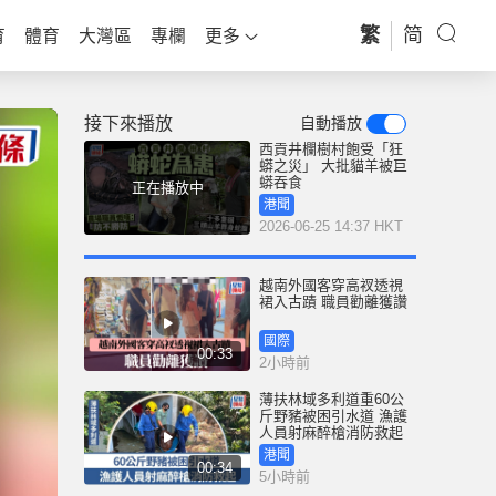
繁
简
育
體育
大灣區
專欄
更多
接下來播放
自動播放
西貢井欄樹村飽受「狂
蟒之災」 大批貓羊被巨
蟒吞食
正在播放中
港聞
2026-06-25 14:37 HKT
越南外國客穿高衩透視
裙入古蹟 職員勸離獲讚
國際
00:33
2小時前
薄扶林域多利道重60公
斤野豬被困引水道 漁護
人員射麻醉槍消防救起
港聞
00:34
5小時前