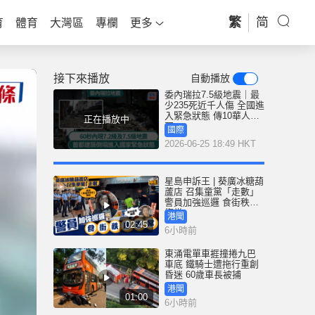
繁
简
育
體育
大灣區
專欄
更多
接下來播放
自動播放
委內瑞拉7.5級地震｜最
少235死近千人傷 全國進
入緊急狀態 傳10華人被
正在播放中
困
國際
2026-06-25 18:49 HKT
星島申訴王 | 葵廣冰糖葫
蘆店 召集童黨「走數」
警員加強巡邏 食街秩序
復常
港聞
02:45
6小時前
東涌電單車捱撞捲九巴
車底 鐵騎士遭拖行重創
昏迷 60歲車長被捕
港聞
01:00
6小時前