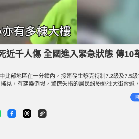
5死近千人傷 全國進入緊急狀態 傳10
中北部地區在一分鐘內，接連發生黎克特制7.2級及7.5
烈搖晃，有建築倒塌，驚慌失措的居民紛紛逃往大街暫避
國地質調查局初步預估，遇難人數很可能在1萬至10萬。
閱
）表示，已有至少164人死亡，近1000人受