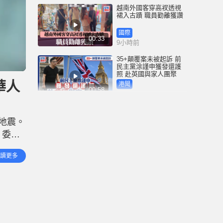
越南外國客穿高衩透視
裙入古蹟 職員勸離獲讚
國際
00:33
9小時前
35+顛覆案未被起訴 前
民主黨涂謹申獲發還護
照 赴英國與家人團聚
華人
港聞
00:58
9小時前
薄扶林域多利道重60公
斤野豬被困引水道 漁護
級地震。
人員射麻醉槍消防救起
，委國
港聞
00:34
12小時前
委內瑞
讀更多
屯馬綫錦上路站附近信
號設備故障 列車服務一
度受阻
港聞
00:43
13小時前
衞生署突擊巡查多區 檢
獲約百盒未註冊藥劑製