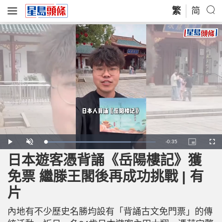
繁
简
R
-
0:35
L
P
U
P
F
o
l
n
i
u
a
a
m
c
l
日本遊客憑背誦《岳陽樓記》獲
e
d
y
u
t
l
e
t
u
s
d
e
r
c
m
免票 繼滕王閣後再成功挑戰 | 有
:
e
r
7
-
e
7
i
e
a
.
片
n
n
5
-
3
P
i
%
i
c
內地有不少歷史名勝均設有「背誦古文免門票」的傳
t
n
u