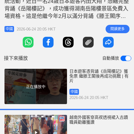
統活動，近日一名24歲日本遊客內田大翔，憑藉完整
r
e
i
背誦《岳陽樓記》，成功獲得湖南岳陽樓景區免費入
n
場資格。這是他繼今年2月以滿分背誦《滕王閣序》
免費遊覽江西滕王閣後，再次以「背古文」方式挑戰
g
2026-06-24 20:05 HKT
閱讀更多
中國
中國景區的免票活動。他已透露下一個目標是挑戰李
T
白的《蜀道難》，以獲取四川劍門關景區的免費門
i
票。 官方驚嘆外國人極罕見 綜合內地媒體報道，內
m
田大翔於本月16日前往岳陽樓景
接下來播放
自動播放
e
日本遊客憑背誦《岳陽樓記》獲
免票 繼滕王閣後再成功挑戰 | 有
片
正在播放中
中國
2026-06-24 20:05 HKT
越南外國客穿高衩透視裙入古蹟
職員勸離獲讚