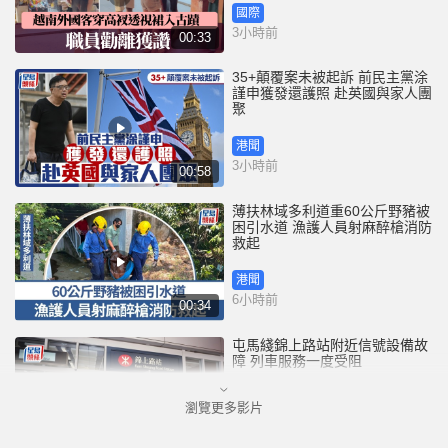
國際
3小時前
00:33
35+顛覆案未被起訴 前民主黨涂
謹申獲發還護照 赴英國與家人團
聚
港聞
3小時前
00:58
薄扶林域多利道重60公斤野豬被
困引水道 漁護人員射麻醉槍消防
救起
港聞
6小時前
00:34
屯馬綫錦上路站附近信號設備故
障 列車服務一度受阻
瀏覽更多影片
港聞
6小時前
00:43