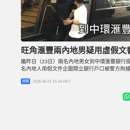
U
n
m
u
旺角滙豐兩內地男疑用虛假文
t
e
繼昨日（23日）兩名內地男女到中環滙豐銀行提
名內地人用假文件企圖開立銀行戶口被警方拘捕。
滙豐銀行企圖開立戶口，職員發現他們疑用虛
2026-06-24 15:34 HKT
港聞
「行使虛假文書」，二人現正被扣留調查，案件