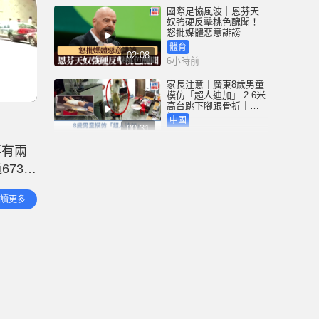
國際足協風波｜恩芬天
奴強硬反擊桃色醜聞！
怒批媒體惡意誹謗
體育
02:08
6小時前
家長注意｜廣東8歲男童
模仿「超人迪加」 2.6米
高台跳下腳跟骨折｜有
片
中國
00:31
6小時前
再有兩
黃大仙血案│死者預謀報
673號
復噪音滋擾 聽到樓上單
位拉鐵閘聲 攜刀等𨋢伏
人涉嫌
擊傷者
港聞
讀更多
02:38
兩名男
6小時前
國際足協風波｜恩芬天
奴醜聞連環爆 涉動用
UEFA公款付情婦「掩口
費」
體育
02:08
7小時前
大阪地鐵列車乘客「尿
袋」起火 御堂筋線一度