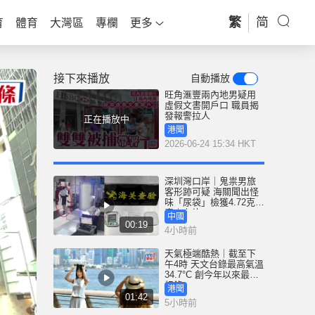
繁
简
育
體育
大灣區
專欄
更多
接下來播放
自動播放
旺角滙豐兩內地男疑用
虛假文書開戶口 職員揭
發報警拉人
正在播放中
港聞
2026-06-24 15:34 HKT
深圳灣口岸｜鬼祟男旅
客形跡可疑 海關聞出怪
味「尿袋」檢獲4.72克冰
毒｜有片
中國
00:19
4小時前
天氣極端酷熱｜截至下
午4時 天文台錄最高氣溫
34.7°C 創今年以來最高
紀錄
港聞
01:42
5小時前