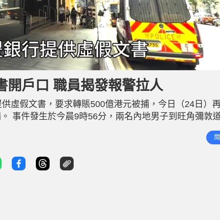
L
o
a
d
書開戶口 職員揭發報警拉人
e
d
:
9
供虛假文書，要求轉賬500億港元被捕，今日（24日）
6
.
1
 事件發生於今晨9時56分，兩名內地男子到旺角彌敦道
7
%
假文件開戶口於是報警。警員接報到場經調查後，拘捕兩
閱
交由旺角警區刑事調查隊第五隊跟進。 據了解，被捕的