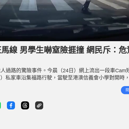
L
o
a
d
斑馬線 男學生嚇窒險捱撞 網民斥：危
e
d
:
1
0
0
.
人過路的驚險事件。今晨（24日）網上流出一段車Cam
0
0
%
nz）私家車沿集福路行駛，當駛至港澳信義會小學對開時
料平治未有收慢及停下，竟直接駛過斑馬線，與男生擦身
閱
前行，幸他未有被撞倒。其後他一直望向涉平治，目送平