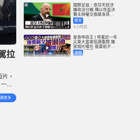
國際足協｜恩芬天奴涉
嫌政治分贓 傳以世盃決
賽主辦權交換摩洛哥支
持
體育
01:17
4小時前
星島申訴王 | 停業近一年
尖東大富豪低調重開 獨
家相片曝光 復業前夕被
淋油「贈慶」
駕拉
港聞
02:52
6小時前
出售世界盃股權︱FIFA
高層緊急開會認錯 重申
短片，
全力支持恩芬天奴
，一名
體育
01:17
7小時前
而過。
讀更多
治一路
旺角男疑錯過巴士走出
馬路 要求上車車長拒開
門 打爆擋風玻璃洩憤
港聞
00:45
7小時前
有片｜兩男港鐵站內
MMA 扭作一團互拉扯