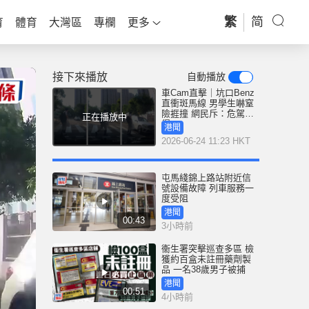
繁
简
育
體育
大灣區
專欄
更多
接下來播放
自動播放
車Cam直擊｜坑口Benz
直衝斑馬線 男學生嚇窒
險捱撞 網民斥：危駕拉
正在播放中
得
港聞
2026-06-24 11:23 HKT
屯馬綫錦上路站附近信
號設備故障 列車服務一
度受阻
港聞
00:43
3小時前
衞生署突擊巡查多區 檢
獲約百盒未註冊藥劑製
品 一名38歲男子被捕
港聞
00:51
4小時前