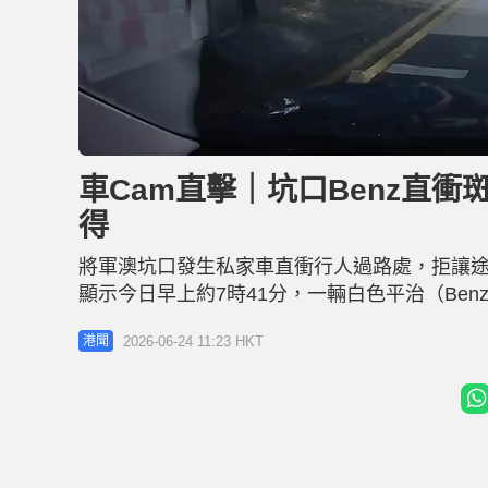
U
n
m
u
車Cam直擊｜坑口Benz直衝
t
e
得
將軍澳坑口發生私家車直衝行人過路處，拒讓途
顯示今日早上約7時41分，一輛白色平治（Be
男學生攜着書包和手挽袋正在斑馬線過路，未
2026-06-24 11:23 HKT
港聞
男生嚇得目定口呆，更即時「窒步」未有繼續
駛去