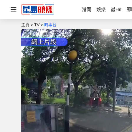
港聞
娛樂
最Hit
即
主頁
TV
時事台