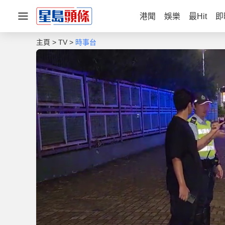
港聞
娛樂
最Hit
即
主頁
TV
時事台