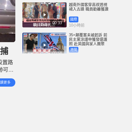
越南外國客穿高衩透視
裙入古蹟 職員勸離獲讚
國際
00:33
10小時前
35+顛覆案未被起訴 前
民主黨涂謹申獲發還護
照 赴英國與家人團聚
被捕
港聞
00:58
10小時前
設置路
薄扶林域多利道重60公
跡可
斤野豬被困引水道 漁護
人員射麻醉槍消防救起
巴基斯
港聞
讀更多
00:34
因不適
13小時前
屯馬綫錦上路站附近信
號設備故障 列車服務一
度受阻
港聞
00:43
14小時前
衞生署突擊巡查多區 檢
獲約百盒未註冊藥劑製