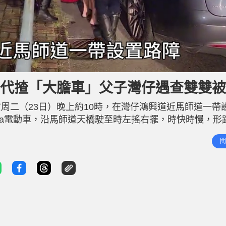
子代揸「大膽車」父子灣仔遇查雙雙
周二（23日）晚上約10時，在灣仔鴻興道近馬師道一帶
la電動車，沿馬師道天橋駛至時左搖右擺，時快時慢，形
年輕，其後證實他是一名15歲少年，他持香港身份證的
閱
了解，被捕少年當晚與父親在灣仔區用膳，其父曾飲酒，