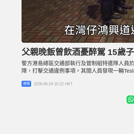
L
U
o
n
a
m
d
u
父親晚飯曾飲酒憂醉駕 15歲
e
t
d
e
:
7
警方港島總區交通部執行及管制組特遣隊人員於
5
.
7
障，打擊交通違例事項。其間人員發現一輛Tes
9
%
疑，遂將車輛截停調查。警方發現司機外貌相當
2026-06-24 10:22 HKT
港聞
坦裔的少年，為一名學生，於是將他拘捕。 據
宜駕