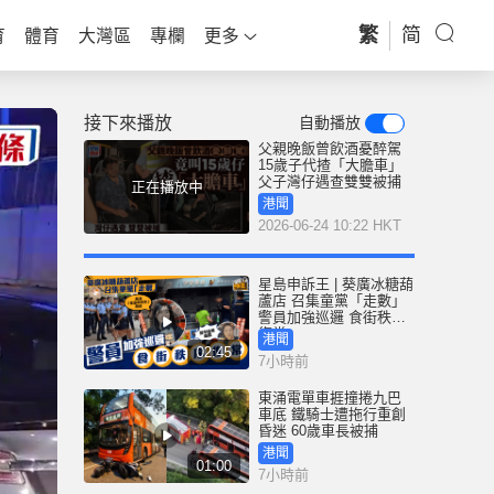
繁
简
育
體育
大灣區
專欄
更多
接下來播放
自動播放
父親晚飯曾飲酒憂醉駕
15歲子代揸「大膽車」
父子灣仔遇查雙雙被捕
正在播放中
港聞
2026-06-24 10:22 HKT
星島申訴王 | 葵廣冰糖葫
蘆店 召集童黨「走數」
警員加強巡邏 食街秩序
復常
港聞
02:45
7小時前
東涌電單車捱撞捲九巴
車底 鐵騎士遭拖行重創
昏迷 60歲車長被捕
港聞
01:00
7小時前