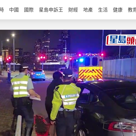
時
中國
國際
星島申訴王
財經
地產
生活
健康
教