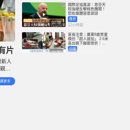
國際足協風波｜恩芬天
奴強硬反擊桃色醜聞！
怒批媒體惡意誹謗
體育
02:08
12小時前
家長注意｜廣東8歲男童
模仿「超人迪加」 2.6米
高台跳下腳跟骨折｜有
片
有片
中國
00:31
12小時前
對新人
黃大仙血案│死者預謀報
名親友
復噪音滋擾 聽到樓上單
位拉鐵閘聲 攜刀等𨋢伏
員工合
擊傷者
港聞
讀更多
02:38
性化、
12小時前
國際足協風波｜恩芬天
奴醜聞連環爆 涉動用
UEFA公款付情婦「掩口
費」
體育
02:08
13小時前
大阪地鐵列車乘客「尿
袋」起火 御堂筋線一度