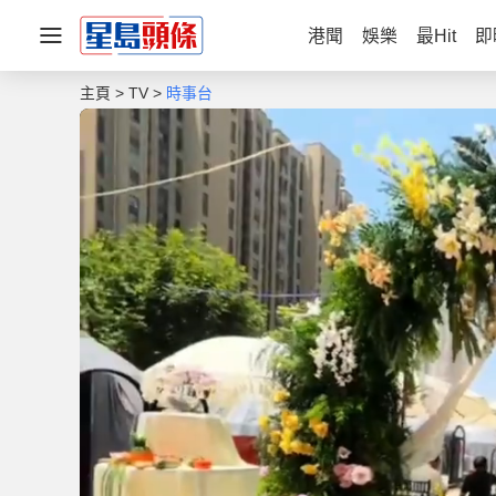
港聞
娛樂
最Hit
即
主頁
TV
時事台