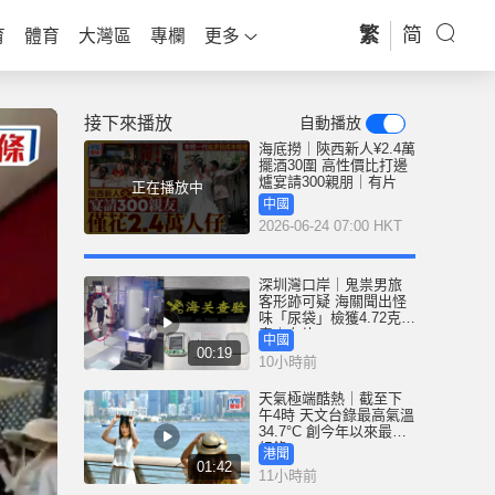
繁
简
育
體育
大灣區
專欄
更多
接下來播放
自動播放
海底撈｜陝西新人¥2.4萬
擺酒30圍 高性價比打邊
爐宴請300親朋｜有片
正在播放中
中國
2026-06-24 07:00 HKT
深圳灣口岸｜鬼祟男旅
客形跡可疑 海關聞出怪
味「尿袋」檢獲4.72克冰
毒｜有片
中國
00:19
10小時前
天氣極端酷熱｜截至下
午4時 天文台錄最高氣溫
34.7°C 創今年以來最高
紀錄
港聞
01:42
11小時前