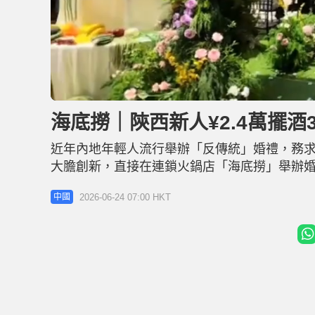
U
n
m
u
海底撈｜陝西新人¥2.4萬擺酒
t
e
近年內地年輕人流行舉辦「反傳統」婚禮，務
大膽創新，直接在連鎖火鍋店「海底撈」舉辦婚
共同「打邊爐」，總花費僅約2.4萬元人民幣（
2026-06-24 07:00 HKT
中國
力炮製送花儀式、川劇變臉等驚喜節目，令現
低成本