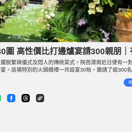
L
o
a
d
30圍 高性價比打邊爐宴請300親朋｜
e
d
:
1
求擺脫繁瑣儀式及悶人的傳统菜式。陝西渭南近日便有一
0
0
.
宴。這場特別的火鍋婚禮一共設宴30枱，邀請了逾300
0
0
下同），折合平均每枱僅約800元。。婚宴上更有海底撈
%
閱
場氣氛高漲，隨即引發網絡瘋傳，被視為年輕一代追求個