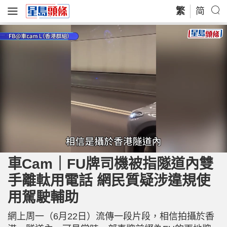
繁
简
L
U
o
n
a
m
車Cam｜FU牌司機被指隧道內雙
d
u
e
t
d
e
手離軚用電話 網民質疑涉違規使
:
4
8
.
用駕駛輔助
0
6
%
網上周一（6月22日）流傳一段片段，相信拍攝於香