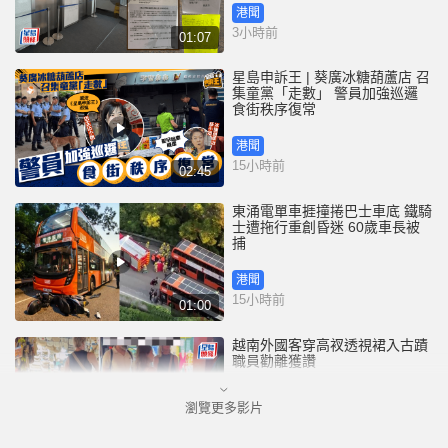
港聞
3小時前
01:07
星島申訴王 | 葵廣冰糖葫蘆店 召
集童黨「走數」 警員加強巡邏
食街秩序復常
港聞
15小時前
02:45
東涌電單車捱撞捲巴士車底 鐵騎
士遭拖行重創昏迷 60歲車長被
捕
港聞
15小時前
01:00
越南外國客穿高衩透視裙入古蹟
職員勸離獲讚
瀏覽更多影片
國際
18小時前
00:33