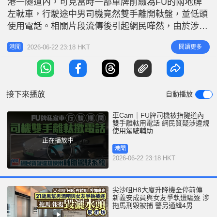
港一隧道內，可見當時一部車牌前綴為FU的兩地牌
左軚車，行駛途中男司機竟然雙手離開軚盤，並低頭
使用電話。相關片段流傳後引起網民嘩然，由於涉案
私家車當時車身穩定且車速不低，有網民質疑該司機
2026-06-22 23:18 HKT
閱讀更多
港聞
是違規使用駕駛輔助系統，直言「嘩馬路核彈」、
「隧道內用自駕系統真夠勇？GPS真的能完全收到
嗎」。 根據運輸署文件，未獲批准的「整體組合式
駕駛輔助系統」，不可在香港道路上
接下來播放
自動播放
車Cam｜FU牌司機被指隧道內
雙手離軚用電話 網民質疑涉違規
使用駕駛輔助
正在播放中
港聞
2026-06-22 23:18 HKT
尖沙咀H8大廈升降機全停前傳
新義安成員與女友爭執遭驅逐 涉
拖馬刑毀被捕 警另通緝4男