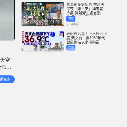
氣溫創歷史新高 林超英
深夜「報平安」稱未開
冷氣 質疑勞工處暑熱警
告「取消也沒分別」
港聞
01:02
2小時前
破紀錄高溫︱上水錄39.8
度 天文台：自1980年代
設氣象站以來境內最高
紀錄
港聞
01:02
3小時前
，天空
C朗大婚原來係坊間傳聞
後派員
逾2000球迷被騙到場 家
姐：佢無宣布過結婚│有
解後確
片
體育
讀更多
00:42
範圍包
3小時前
施政報告諮詢︱工程師
倡設獨立專業機構代辦
屋宇維修 市民僅需夾錢
李家超讚極具見地、可
港聞
考慮
03:33
4小時前
波蘭海灘驚傳父子失蹤
數百遊人秒速組「人