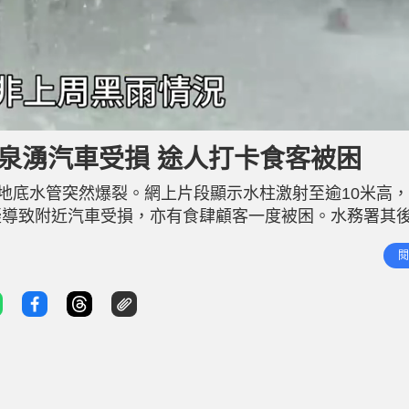
泉湧汽車受損 途人打卡食客被困
有地底水管突然爆裂。網上片段顯示水柱激射至逾10米高
疑導致附近汽車受損，亦有食肆顧客一度被困。水務署其
太古坊一帶緊急停鹹水 料午夜前恢復 水務署表示，經了
閱
，用作供應沖廁水予太古坊一帶。水務署網頁顯示，受影響