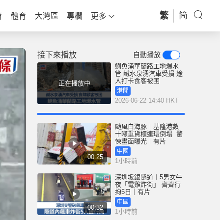
繁
简
育
體育
大灣區
專欄
更多
接下來播放
自動播放
鰂魚涌華蘭路工地爆水
管 鹹水泉湧汽車受損 途
人打卡食客被困
正在播放中
港聞
2026-06-22 14:40 HKT
颱風白海豚︱基隆港數
十噸重貨櫃連環倒塌 驚
悚畫面曝光｜有片
中國
00:25
1小時前
深圳坂銀隧道︱5男女午
夜「電雞炸街」 齊齊行
拘5日｜有片
中國
00:32
1小時前