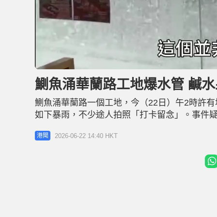
L
U
o
n
a
m
d
u
鰂魚涌華蘭路工地爆水管 鹹水
e
t
d
e
:
6
鰂魚涌華蘭路一個工地，今（22日）午2時許
3
.
2
如下暴雨，不少途人拍照「打卡留念」。事件
2
%
趕至跟進，關上水掣後現場已即時停止湧水。 
2026-06-22 14:40 HKT
港聞
認涉事水管為一條直徑200毫米的鹹水供水管
括華