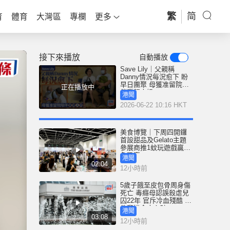
繁
简
育
體育
大灣區
專欄
更多
接下來播放
自動播放
Save Lily｜父親稱
Danny情況每況愈下 盼
早日團聚 母獲准留院陪
正在播放中
伴冀餵人奶
港聞
2026-06-22 10:16 HKT
美食博覽｜下周四開鑼
首設甜品及Gelato主題
參展商推1蚊玩遊戲贏鮑
魚吸客
港聞
02:04
12小時前
5歲子餓至皮包骨周身傷
死亡 毒癮母認誤殺虐兒
囚22年 官斥冷血殘酷 案
件悲慘令人心碎
港聞
03:08
12小時前