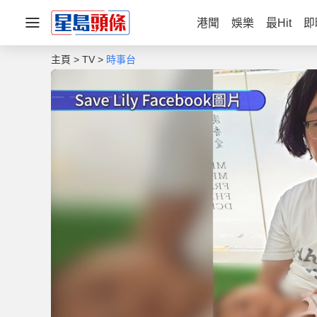
港聞
娛樂
最Hit
即
主頁
TV
時事台