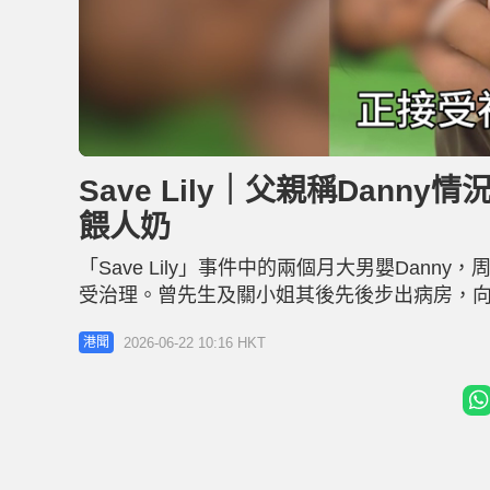
L
U
o
n
a
m
d
u
Save Lily｜父親稱Dan
e
t
d
e
:
餵人奶
2
4
.
1
「Save Lily」事件中的兩個月大男嬰Dan
9
%
受治理。曾先生及關小姐其後先後步出病房，向傳
時只是輕微發燒，醫生亦指收容所內有數名嬰
2026-06-22 10:16 HKT
港聞
探視Danny時，均見到兒子健康狀況「每況