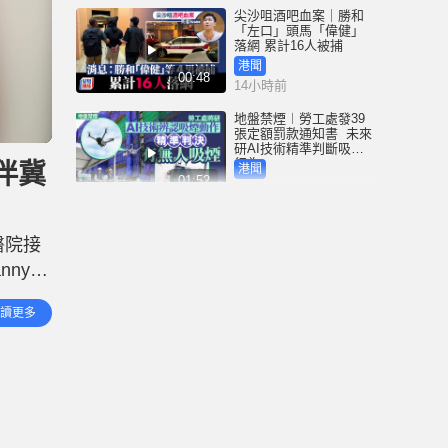
尖沙咀酒吧血案｜勝和
「左口」頭馬「偉健」
落網 累計16人被捕
港聞
00:48
14小時前
地盤禁煙︱勞工處發39
張定額罰款通知書 未來
研AI技術精準判斷吸煙
行為
陪伴冀
港聞
01:52
14小時前
3歲女童衝紅燈遭電車撞
斃 司機不小心駕駛罪成
醫院接
囚4周 放棄上訴即時服刑
ny現
港聞
00:41
14小時前
去數次
讀更多
中國追星族︱22粉絲曼
谷違規遭禁登機爆衝突
機場就保安「瞇眼」致
歉
港聞
01:53
15小時前
Fun Coffee養生咖啡涉跨
國龐氏騙局 吳傑莊接逾