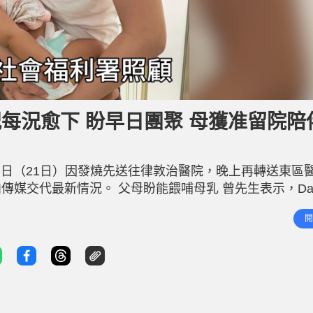
ny情況每況愈下 盼早日團聚 母獲准留院
ny，周日（21日）因發燒先送往律敦治醫院，晚上再轉送東區
媒交代最新情況。 父母盼能餵哺母乳 曾先生表示，Dan
兒同樣生病，並已建議一系列診斷及治療方法。他說，過
閱
愈下」，感到十分擔心。他說：「第一次見佢眼仔轆