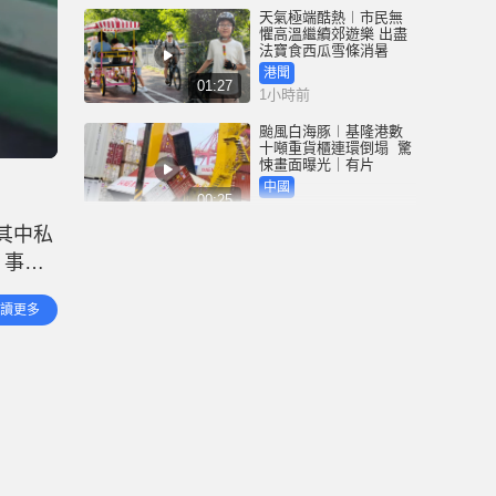
天氣極端酷熱︱市民無
懼高溫繼續郊遊樂 出盡
法寶食西瓜雪條消暑
港聞
01:27
1小時前
颱風白海豚︱基隆港數
十噸重貨櫃連環倒塌 驚
悚畫面曝光｜有片
中國
00:25
3小時前
其中私
深圳坂銀隧道︱5男女午
。事件
夜「電雞炸街」 齊齊行
拘5日｜有片
應前方
中國
讀更多
00:32
車連環
3小時前
氣溫創歷史新高 林超英
深夜「報平安」稱未開
冷氣 質疑勞工處暑熱警
告「取消也沒分別」
港聞
01:02
4小時前
破紀錄高溫︱上水錄39.8
度 天文台：自1980年代