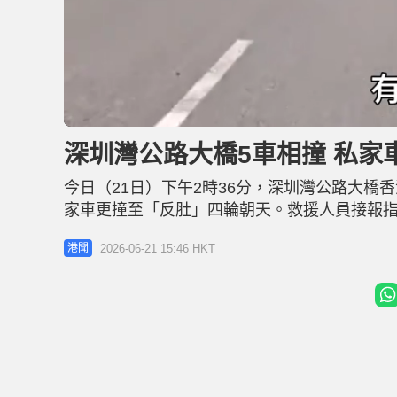
L
U
o
n
a
m
d
u
深圳灣公路大橋5車相撞 私家
e
t
d
e
:
5
今日（21日）下午2時36分，深圳灣公路大橋
9
.
3
家車更撞至「反肚」四輪朝天。救援人員接報
0
%
中共6人受傷，其中一人拒絕送院，另外5人送
2026-06-21 15:46 HKT
港聞
交通情況而停下，私家車司機沿深圳灣公路大橋
相