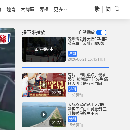
繁
简
育
體育
大灣區
專欄
更多
接下來播放
自動播放
深圳灣公路大橋5車相撞
私家車「反肚」釀6傷
正在播放中
港聞
2026-06-21 15:46 HKT
有片｜四眼漢跌手機落
路軌 被港鐵車門夾手 痛
極大叫：唔該開門喇
港聞
00:26
11分鐘前
天氣極端酷熱︱大埔船
灣男子行山中暑暈倒 直
升機送院途中不治
港聞
01:27
15分鐘前