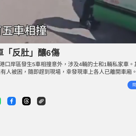
車「反肚」釀6傷
香港口岸區發生5車相撞意外，涉及4輛的士和1輛私家車。
指有人被困，隨即趕到現場，幸發現車上各人已離開車廂
屯門醫院治理。 警方表示，事發時4部的士在上址懷疑因
閱
往內地方向行駛，當駛至上址時私家車懷疑失控，釀成5