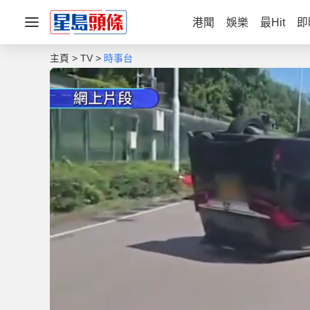
港聞
娛樂
最Hit
即
主頁
TV
時事台