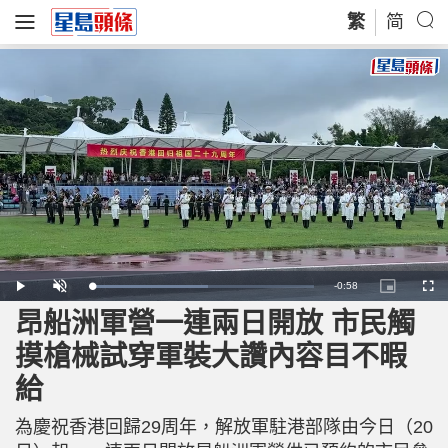
繁
简
R
-
0:58
L
P
U
P
F
o
l
n
i
u
a
a
m
c
l
昂船洲軍營一連兩日開放 市民觸
e
d
y
u
t
l
e
t
u
s
d
e
r
c
m
摸槍械試穿軍裝大讚內容目不暇
:
e
r
5
-
e
2
i
e
a
.
給
n
n
5
-
0
P
i
%
i
c
為慶祝香港回歸29周年，解放軍駐港部隊由今日（20
t
n
u