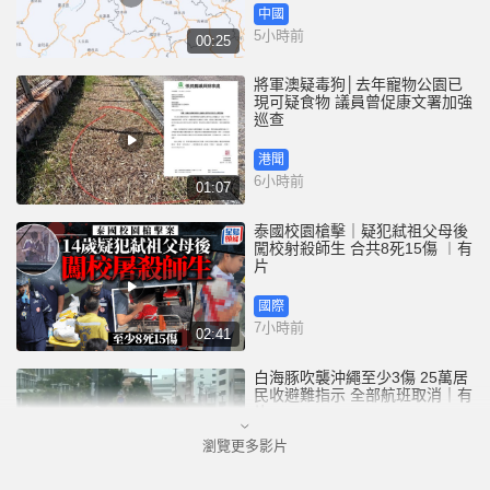
中國
5小時前
00:25
將軍澳疑毒狗│去年寵物公園已
現可疑食物 議員曾促康文署加強
巡查
港聞
6小時前
01:07
泰國校園槍擊｜疑犯弒祖父母後
闖校射殺師生 合共8死15傷 ︱有
片
國際
7小時前
02:41
白海豚吹襲沖繩至少3傷 25萬居
民收避難指示 全部航班取消｜有
片
瀏覽更多影片
國際
8小時前
01:21