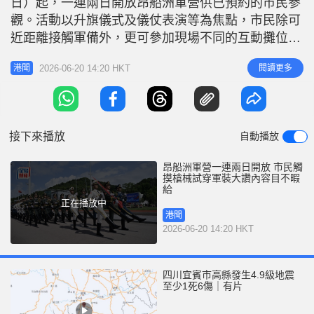
日）起，一連兩日開放昂船洲軍營供已預約的市民參
r
e
i
觀。活動以升旗儀式及儀仗表演等為焦點，市民除可
n
近距離接觸軍備外，更可參加現場不同的互動攤位。
有市民帶同子女入場參觀，大讚活動內容「目不暇
g
2026-06-20 14:20 HKT
閱讀更多
港聞
給」。 軍營設互動攤位 供市民體驗軍備 《星島》記
T
者於今早8時半抵達昂船洲軍營，現場已有近百名市
i
民排隊等候入場。今日首日開放的活動包括國旗儀
m
式、軍樂隊列陣、裝備展示、軍
接下來播放
自動播放
e
昂船洲軍營一連兩日開放 市民觸
摸槍械試穿軍裝大讚內容目不暇
給
正在播放中
港聞
2026-06-20 14:20 HKT
四川宜賓市高縣發生4.9級地震
至少1死6傷｜有片