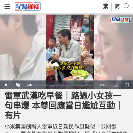
繁
简
R
-
0:12
L
P
U
P
F
o
l
n
i
u
a
a
m
c
l
雷軍武漢吃早餐｜路過小女孩一
e
d
y
u
t
l
e
t
u
s
d
e
r
c
m
句串爆 本尊回應當日尷尬互動｜
:
e
r
1
-
e
0
i
e
a
0
有片
n
n
.
-
0
P
i
0
i
%
c
小米集團創辦人雷軍近日親民作風疑似「公關翻
t
n
u