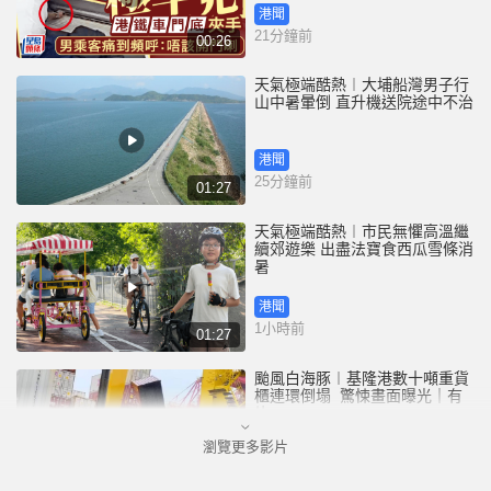
港聞
21分鐘前
00:26
天氣極端酷熱︱大埔船灣男子行
山中暑暈倒 直升機送院途中不治
港聞
25分鐘前
01:27
天氣極端酷熱︱市民無懼高溫繼
續郊遊樂 出盡法寶食西瓜雪條消
暑
港聞
1小時前
01:27
颱風白海豚︱基隆港數十噸重貨
櫃連環倒塌 驚悚畫面曝光｜有
片
瀏覽更多影片
中國
3小時前
00:25