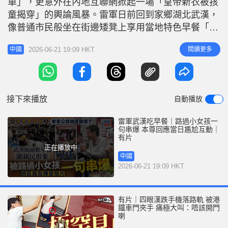
車」，更意外在內地互聯網掀起一場「皇帝新衣被孩
r
e
i
童揭穿」的輿論風暴。雷軍日前回到家鄉湖北武漢，
n
像普通市民般坐在街邊矮凳上享用當地特色早餐「熱
乾麵」。原本這是一場大展「接地氣」形象的公關宣
g
2026-06-21 19:09 HKT
閱讀更多
中國
傳，詎料被一名路過、背着書包的小女孩當面吐槽，
T
指其「吃個飯還要這麼多人拍」。截至今日（19日）
i
中午，該段吐槽短片在微博已錄得近千萬次播放，並
m
獲逾2萬人瘋狂轉發，登上熱搜。 事
接下來播放
自動播放
e
雷軍武漢吃早餐｜路過小女孩一
句串爆 本尊回應當日尷尬互動｜
有片
正在播放中
中國
2026-06-21 19:09 HKT
有片｜四眼漢跌手機落路軌 被港
鐵車門夾手 痛極大叫：唔該開門
喇