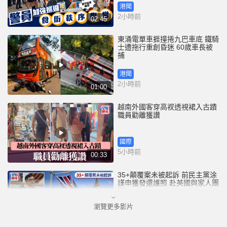
港聞
2小時前
02:45
東涌電單車捱撞捲九巴車底 鐵騎
士遭拖行重創昏迷 60歲車長被
捕
港聞
2小時前
01:00
越南外國客穿高衩透視裙入古蹟
職員勸離獲讚
國際
5小時前
00:33
35+顛覆案未被起訴 前民主黨涂
謹申獲發還護照 赴英國與家人團
聚
瀏覽更多影片
港聞
6小時前
00:58