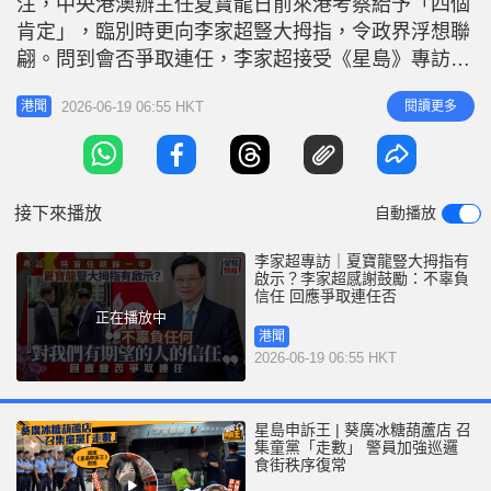
注，中央港澳辦主任夏寶龍日前來港考察給予「四個
r
e
i
肯定」，臨別時更向李家超豎大拇指，令政界浮想聯
n
翩。問到會否爭取連任，李家超接受《星島》專訪時
表示，任何人在位首要考慮是做好自己工作，特首的
g
2026-06-19 06:55 HKT
閱讀更多
港聞
使命更要做到最好，並經常反省會否有更好的方法，
T
目前先全神貫注工作，連任與否問題「言之尚早」。
i
李家超：一年時間可落實很多政策 李家超指，一年
m
時間可以落實很多政策措施，舉例
接下來播放
自動播放
e
李家超專訪｜夏寶龍豎大拇指有
啟示？李家超感謝鼓勵：不辜負
信任 回應爭取連任否
正在播放中
港聞
2026-06-19 06:55 HKT
星島申訴王 | 葵廣冰糖葫蘆店 召
集童黨「走數」 警員加強巡邏
食街秩序復常