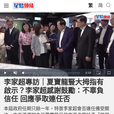
繁
简
R
-
2:18
L
P
U
P
F
o
l
n
i
u
a
a
m
c
l
李家超專訪｜夏寶龍豎大拇指有
e
d
y
u
t
l
e
t
u
s
d
e
r
c
m
啟示？李家超感謝鼓勵：不辜負
:
e
r
2
-
e
2
i
e
a
.
信任 回應爭取連任否
n
n
1
-
7
P
i
%
i
c
本屆政府任期只餘一年，特首李家超會否連任備受關
t
n
u