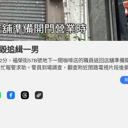
L
o
a
d
刑毀追緝一男
e
d
:
1
52分，福榮街57B號地下一間咖啡店的職員返回店舖準備
0
0
.
連忙報警求助。警員到場調查，翻查附近閉路電視片段後
0
0
店門外由高而下滿是紅油，店舖的招牌、鐵閘以至門外地
%
閱
店負責人表示沒有與人結怨，對事件不明所以。警方列作