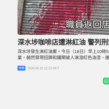
U
n
m
u
深水埗咖啡店遭淋紅油 警列
t
e
深水埗發生淋紅油案。今日（18日）早上10時
業，赫然發現招牌和鐵閘被人淋潑紅色油漆，
名男子涉案，正追緝其歸案。 現場所見，咖啡
2026-06-18 12:23 HKT
港聞
成一片血紅，涉事面積大約4米乘4米。惟咖啡
毀壞