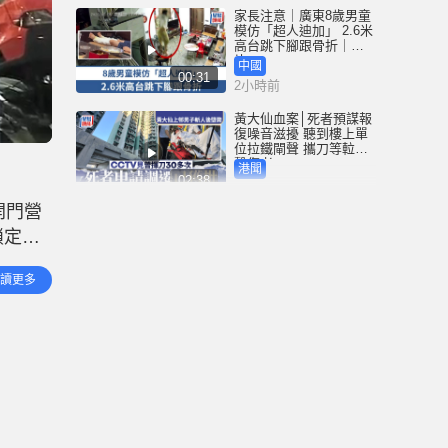
家長注意｜廣東8歲男童
模仿「超人迪加」 2.6米
高台跳下腳跟骨折｜有
片
中國
00:31
2小時前
黃大仙血案│死者預謀報
復噪音滋擾 聽到樓上單
位拉鐵閘聲 攜刀等𨋢伏
擊傷者
港聞
02:38
2小時前
開門營
大阪地鐵列車乘客「尿
鎖定一
袋」起火 御堂筋線一度
全面停駛
面均染
港聞
讀更多
00:21
「刑事
3小時前
泰國校園槍擊｜增至9死
倖存老師憶生死瞬間：
他想殺我剛好子彈用完
國際
01:08
6小時前
星島申訴王 | 港婦自稱白
龍王信徒 甜品店派錢每