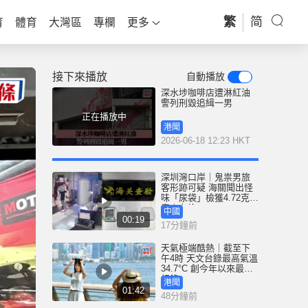
繁
简
育
體育
大灣區
專欄
更多
接下來播放
自動播放
深水埗咖啡店遭淋紅油
警列刑毀追緝一男
正在播放中
港聞
2026-06-18 12:23 HKT
深圳灣口岸｜鬼祟男旅
客形跡可疑 海關聞出怪
味「尿袋」檢獲4.72克冰
毒｜有片
中國
00:19
17分鐘前
天氣極端酷熱｜截至下
午4時 天文台錄最高氣溫
34.7°C 創今年以來最高
紀錄
港聞
01:42
48分鐘前