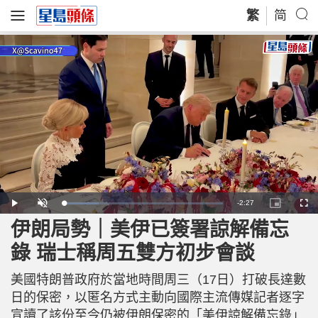
繁
简
R
-
2:27
L
P
U
P
F
o
l
n
i
u
a
a
m
c
l
伊朗局勢｜美伊已簽署諒解備忘
e
d
y
u
t
l
e
t
u
s
d
e
r
c
m
錄 瑞士稱周五雙方初步會談
:
e
r
2
-
e
2
i
e
a
.
n
n
0
美國特朗普政府於當地時間周三（17日）打破長達數
-
1
P
i
%
i
日的保密，以匿名方式主動向國際主流傳媒記者逐字
c
t
n
宣讀了該份至今仍被伊朗保密的「美伊諒解備忘錄」
u