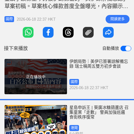
r
e
草案初稿。草案核心條款首度全盤曝光，內容顯示美
i
國在確保霍爾木茲海峽通航及放寬制裁上作出了實質
n
2026-06-18 22:37 HKT
閱讀更多
國際
性妥協。 相關新聞：伊朗局勢｜一文看清2026美以
g
伊衝突時間線與停戰備忘錄 美國總統特朗普在凡爾
T
賽宮與法國總統馬克龍共進國宴時，當場簽署了備忘
i
錄。伊朗總統佩澤希揚齊和巴
接下來播放
自動播放
m
e
伊朗局勢｜美伊已簽署諒解備忘
錄 瑞士稱周五雙方初步會談
正在播放中
國際
2026-06-18 22:37 HKT
星島申訴王 | 葵廣冰糖葫蘆店 召
集童黨「走數」 警員加強巡邏
食街秩序復常
港聞
6小時前