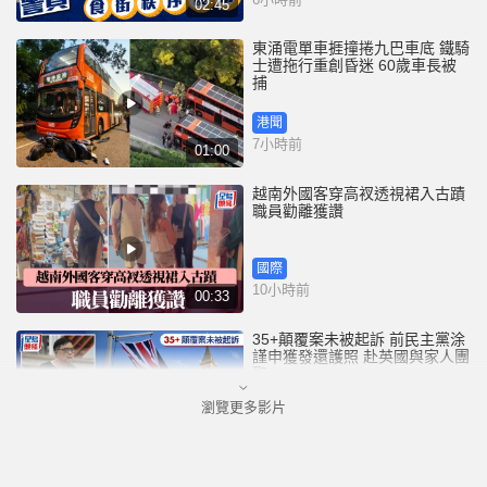
02:45
東涌電單車捱撞捲九巴車底 鐵騎
士遭拖行重創昏迷 60歲車長被
捕
港聞
7小時前
01:00
越南外國客穿高衩透視裙入古蹟
職員勸離獲讚
國際
10小時前
00:33
35+顛覆案未被起訴 前民主黨涂
謹申獲發還護照 赴英國與家人團
聚
瀏覽更多影片
港聞
10小時前
00:58
薄扶林域多利道重60公斤野豬被