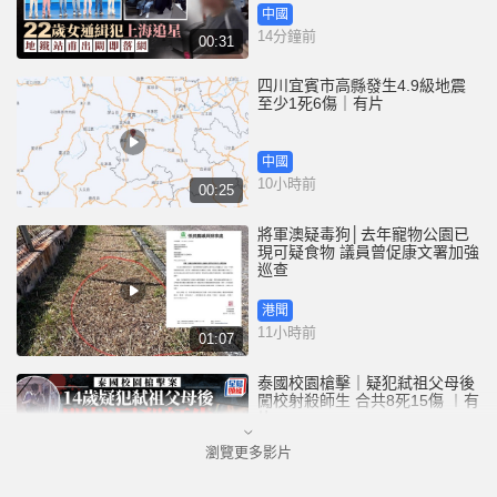
中國
14分鐘前
00:31
四川宜賓市高縣發生4.9級地震
至少1死6傷｜有片
中國
10小時前
00:25
將軍澳疑毒狗│去年寵物公園已
現可疑食物 議員曾促康文署加強
巡查
港聞
11小時前
01:07
泰國校園槍擊｜疑犯弒祖父母後
闖校射殺師生 合共8死15傷 ︱有
片
瀏覽更多影片
國際
12小時前
02:41