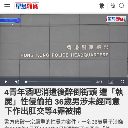
繁
简
R
-
2:43
L
P
U
P
F
o
l
n
i
u
a
a
m
c
l
4青年酒吧消遣後醉倒街頭 遭「執
e
d
y
u
t
l
e
t
u
s
d
e
r
c
m
屍」性侵偷拍 36歲男涉未經同意
:
e
r
1
-
e
8
i
e
a
.
下作出肛交等4罪被捕
n
n
0
-
2
P
i
%
i
c
警方偵破一宗嚴重的性暴力案件，一名36歲男子涉嫌
t
n
u