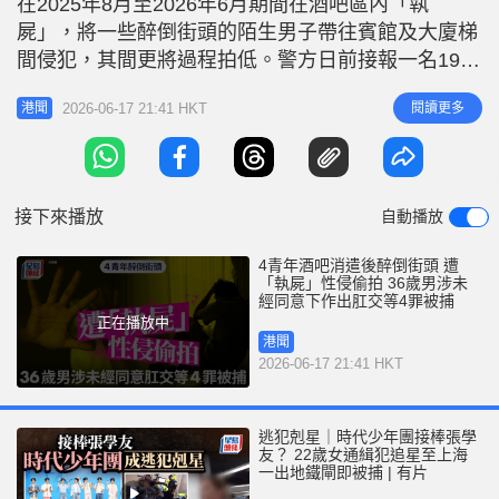
在2025年8月至2026年6月期間在酒吧區內「執
r
e
i
屍」，將一些醉倒街頭的陌生男子帶往賓館及大廈梯
n
間侵犯，其間更將過程拍低。警方日前接報一名19歲
青年報案，其後翻查閉路電視，並以涉嫌「未經同意
g
2026-06-17 21:41 HKT
閱讀更多
港聞
下作出肛交」等4宗罪拘捕涉案男子。警方在被捕男
T
子手機中發現數段影片，顯示有4名男子受害，年齡
i
介乎19至23歲。 一名19歲本地青年於6月13日凌晨
m
與朋友到中環酒吧
接下來播放
自動播放
e
4青年酒吧消遣後醉倒街頭 遭
「執屍」性侵偷拍 36歲男涉未
經同意下作出肛交等4罪被捕
正在播放中
港聞
2026-06-17 21:41 HKT
逃犯剋星｜時代少年團接棒張學
友？ 22歲女通緝犯追星至上海
一出地鐵閘即被捕 | 有片