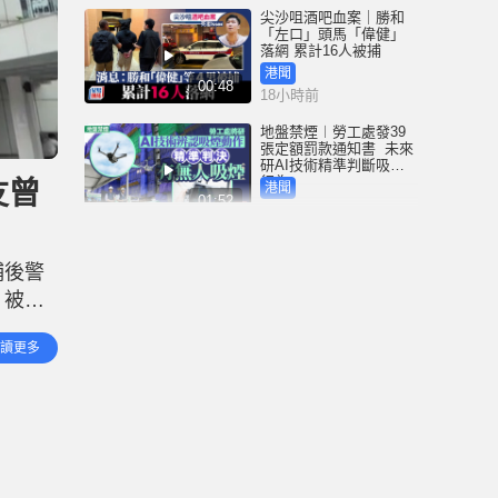
尖沙咀酒吧血案｜勝和
「左口」頭馬「偉健」
落網 累計16人被捕
港聞
00:48
18小時前
地盤禁煙︱勞工處發39
張定額罰款通知書 未來
研AI技術精準判斷吸煙
行為
友曾
港聞
01:52
18小時前
3歲女童衝紅燈遭電車撞
斃 司機不小心駕駛罪成
捕後警
囚4周 放棄上訴即時服刑
。被告
港聞
00:41
18小時前
不斷毆
讀更多
」，他
中國追星族︱22粉絲曼
谷違規遭禁登機爆衝突
機場就保安「瞇眼」致
歉
港聞
01:53
19小時前
Fun Coffee養生咖啡涉跨
國龐氏騙局 吳傑莊接逾