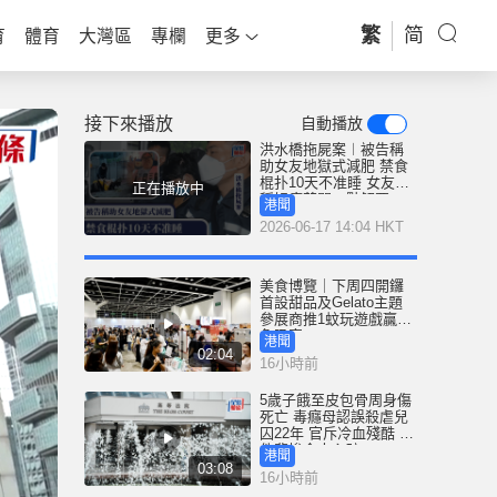
繁
简
育
體育
大灣區
專欄
更多
接下來播放
自動播放
洪水橋拖屍案︱被告稱
助女友地獄式減肥 禁食
棍扑10天不准睡 女友曾
正在播放中
稱好痛苦問：點解要
港聞
咁？
2026-06-17 14:04 HKT
美食博覽｜下周四開鑼
首設甜品及Gelato主題
參展商推1蚊玩遊戲贏鮑
魚吸客
港聞
02:04
16小時前
5歲子餓至皮包骨周身傷
死亡 毒癮母認誤殺虐兒
囚22年 官斥冷血殘酷 案
件悲慘令人心碎
港聞
03:08
16小時前