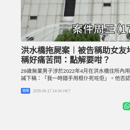
L
U
o
n
a
m
d
u
洪水橋拖屍案︱被告稱助女友地
e
t
d
e
:
稱好痛苦問：點解要咁？
2
9
.
7
29歲無業男子涉於2022年4月在洪水橋住所
9
%
誡下稱：「我一時錯手用棍仆死咗佢」。他否
在錄影會面中稱他為協助女友減肥，10日不讓
2026-06-17 14:04 HKT
港聞
打女友以阻止女友入眠，直至女友被打至毫無
發現女