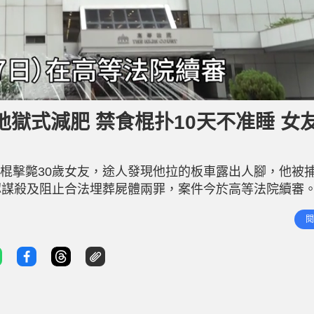
獄式減肥 禁食棍扑10天不准睡 女
內用棍擊斃30歲女友，途人發現他拉的板車露出人腳，他被
認謀殺及阻止合法埋葬屍體兩罪，案件今於高等法院續審
女友入眠，「契家姐話佢有胖死症，唔可以俾佢瞓」。他
閱
反應。他稱「都係我錯手」，「得我打過佢，無人打過佢