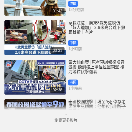
港聞
13分鐘前
01:42
家長注意｜廣東8歲男童模仿
「超人迪加」 2.6米高台跳下腳
跟骨折｜有片
中國
1小時前
00:31
黃大仙血案│死者預謀報復噪音
滋擾 聽到樓上單位拉鐵閘聲 攜
刀等𨋢伏擊傷者
港聞
1小時前
02:38
泰國校園槍擊｜增至9死 倖存老
師憶生死瞬間：他想殺我剛好子
彈用完
瀏覽更多影片
國際
5小時前
01:08