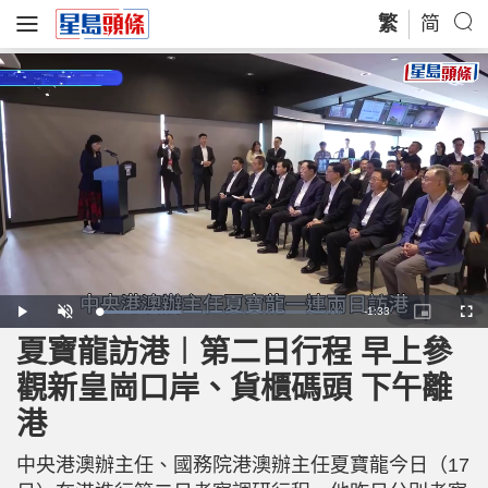
繁
简
R
-
1:33
L
P
U
P
F
o
l
n
i
u
a
a
m
c
l
夏寶龍訪港︱第二日行程 早上參
e
d
y
u
t
l
e
t
u
s
d
e
r
c
m
觀新皇崗口岸、貨櫃碼頭 下午離
:
e
r
3
-
e
3
i
e
a
.
港
n
n
7
-
4
P
i
%
i
c
中央港澳辦主任、國務院港澳辦主任夏寶龍今日（17
t
n
u