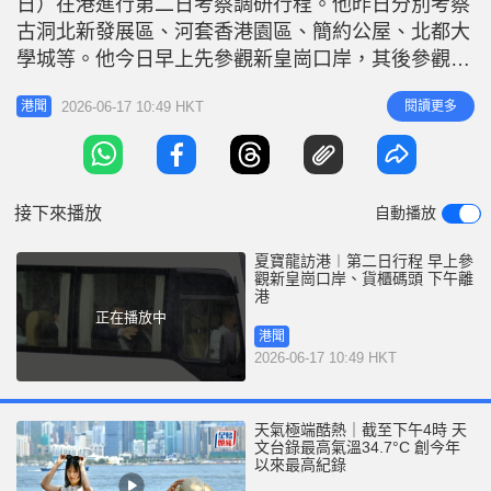
日）在港進行第二日考察調研行程。他昨日分別考察
r
e
i
古洞北新發展區、河套香港園區、簡約公屋、北都大
n
學城等。他今日早上先參觀新皇崗口岸，其後參觀中
遠國際貨櫃碼頭，於下午離港。《星島頭條》直擊重
g
2026-06-17 10:49 HKT
閱讀更多
港聞
點行程。 皇崗口岸是深港之間，唯一24小時通關的
T
旅檢口岸，亦是目前全球最大的陸路口岸。全國人大
i
常委會下周將審議，授權香港特別行政區對口岸港方
m
區域及相關延伸區實施管轄的議
接下來播放
自動播放
e
夏寶龍訪港︱第二日行程 早上參
觀新皇崗口岸、貨櫃碼頭 下午離
港
正在播放中
港聞
2026-06-17 10:49 HKT
天氣極端酷熱｜截至下午4時 天
文台錄最高氣溫34.7°C 創今年
以來最高紀錄