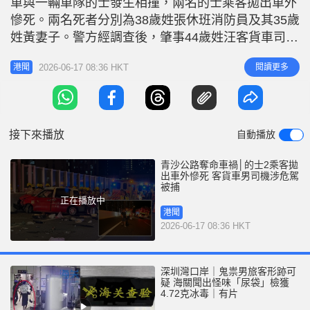
車與一輛車隊的士發生相撞，兩名的士乘客拋出車外
r
e
i
慘死。兩名死者分別為38歲姓張休班消防員及其35歲
n
姓黃妻子。警方經調查後，肇事44歲姓汪客貨車司機
涉嫌危險駕駛引致他人死亡被捕，現正被扣留調查。
g
2026-06-17 08:36 HKT
閱讀更多
港聞
相關新聞：有片｜青沙公路客貨車疑跣胎 的士捱撞
T
翻滾數圈 兩乘客拋出車外當場死亡 相關新聞:青沙公
i
路奪命車禍兩死者為夫妻關係 男為休班消防員 隸屬
m
觀塘消防局 警方
接下來播放
自動播放
e
青沙公路奪命車禍│的士2乘客拋
出車外慘死 客貨車男司機涉危駕
被捕
正在播放中
港聞
2026-06-17 08:36 HKT
深圳灣口岸｜鬼祟男旅客形跡可
疑 海關聞出怪味「尿袋」檢獲
4.72克冰毒｜有片