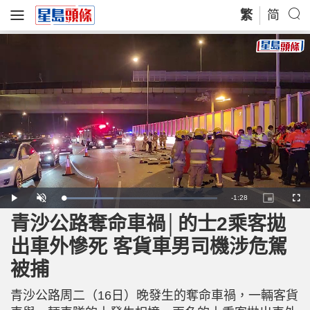
繁
简
R
-
1:28
L
P
U
P
F
o
l
n
i
u
a
a
m
c
l
青沙公路奪命車禍│的士2乘客拋
e
d
y
u
t
l
e
t
u
s
d
e
r
c
m
出車外慘死 客貨車男司機涉危駕
:
e
r
3
-
e
2
i
e
a
.
被捕
n
n
9
-
8
P
i
%
i
c
青沙公路周二（16日）晚發生的奪命車禍，一輛客貨
t
n
u