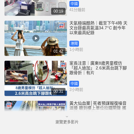
中國
41分鐘前
00:19
天氣極端酷熱｜截至下午4時 天
文台錄最高氣溫34.7°C 創今年
以來最高紀錄
港聞
1小時前
01:42
家長注意｜廣東8歲男童模仿
「超人迪加」 2.6米高台跳下腳
跟骨折｜有片
中國
2小時前
00:31
黃大仙血案│死者預謀報復噪音
滋擾 聽到樓上單位拉鐵閘聲 攜
刀等𨋢伏擊傷者
瀏覽更多影片
港聞
2小時前
02:38