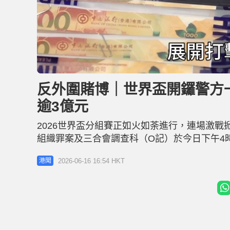
L
U
o
n
a
m
d
u
反外圍賭博｜世界盃開鑼警方一
e
t
d
e
:
逾3億元
2
3
.
0
2026世界盃分組賽正如火如荼進行，連場激
9
%
組織罪案及三合會調查科（O記）於今日下午4時
展開「北嶺暨藍月」行動打擊非法賭博活動，共
2026-06-16 16:54 HKT
港聞
注者投注」等罪，涉及賭款逾3億元。 警方指在