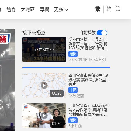
繁
简
育
體育
大灣區
專欄
更多
接下來播放
自動播放
反外圍賭博｜世界盃開
鑼警方一連三日行動 拘
150人搗8個場所 涉賭款
正在播放中
逾3億元
港聞
2026-06-16 16:54 HKT
四川宜賓市高縣發生4.9
級地震 震源深度6公里｜
有片
中國
00:25
43分鐘前
「非常父母」為Danny申
請人身保護令 質疑社署
限制每周僅兩次探視 高
院9月底前判決
港聞
01:26
3小時前