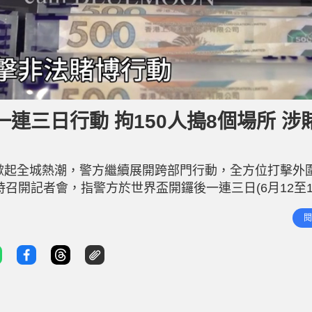
連三日行動 拘150人搗8個場所 涉
戰掀起全城熱潮，警方繼續展開跨部門行動，全方位打擊外
召開記者會，指警方於世界盃開鑼後一連三日(6月12至1
拘捕150名人，涉嫌干犯「推廣或便利收受賭注」及「向
閱
3日內動員600名探員在全港多處採取執法行動，突擊搜