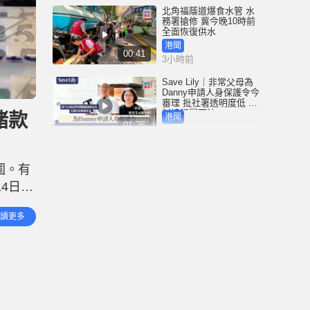
北角福蔭道爆食水管 水
務署搶修 冀今晚10時前
全面恢復供水
港聞
00:41
3小時前
Save Lily｜非常父母為
Danny申請人身保護令今
審理 批社署透明度低 限
制接觸屬不法
賭款
港聞
01:26
4小時前
尖沙咀H8大廈升降機全
停前傳 新義安成員與女
圍。有
友爭執遭驅逐 涉拖馬刑
毀被捕 警另通緝4男
4日)
港聞
01:07
7小時前
收受賭
讀更多
星島申訴王 | 葵廣冰糖葫
蘆店 召集童黨「走數」
警員加強巡邏 食街秩序
復常
港聞
02:45
18小時前
東涌電單車捱撞捲巴士
車底 鐵騎士遭拖行重創