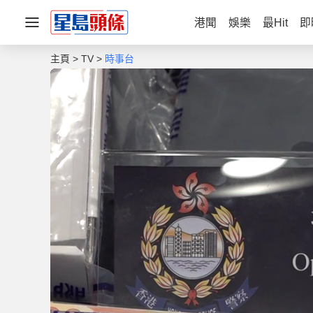
港聞
娛樂
最Hit
即
主頁
TV
時事台