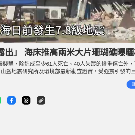
露出」 海床推高兩米大片珊瑚礁曝曬
震襲擊，除造成至少61人死亡、40人失蹤的慘重傷亡外
火山暨地震研究所及環境部最新勘查證實，受強震引發的
生生抬升海面高達2米，導致海岸線向外大幅移動約200
閱
直接暴露在烈日下，無數海洋生物因受困而集體死亡，水