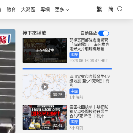
繁
简
育
體育
大灣區
專欄
更多
接下來播放
自動播放
菲律賓南部強震後驚現
「海底露出」 海床推高
兩米大片珊瑚礁曝曬枯
正在播放中
死
國際
2026-06-16 06:47 HKT
四川宜賓市高縣發生4.9
級地震 至少1死6傷｜有
片
中國
00:25
1小時前
泰國校園槍擊｜疑犯弒
祖父母後闖校射殺師生
合共8死15傷 ︱有片
國際
02:41
3小時前