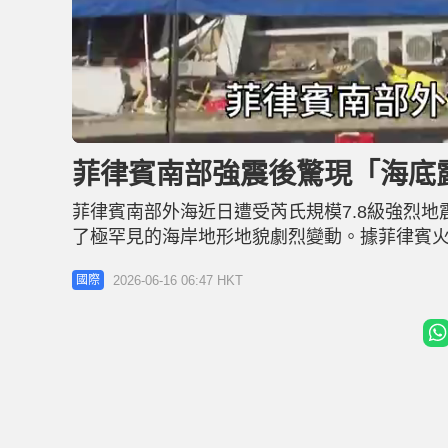
L
U
o
n
a
m
d
u
菲律賓南部強震後驚現「海底
e
t
d
e
:
3
菲律賓南部外海近日遭受芮氏規模7.8級強烈地
6
.
7
了極罕見的海岸地形地貌劇烈變動。據菲律賓
2
%
殼推力結構影響，當地部分海床竟然被物理性地
2026-06-16 06:47 HKT
國際
場突如其來的隆起讓大面積的珊瑚礁與海草床
系統