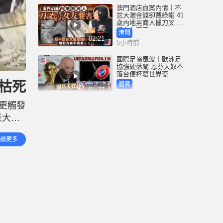
澳門酒店血案內情｜不
忿大灑金錢卻戴綠帽 41
歲內地男商人擸刀叉 專
捅女友要害
港聞
02:21
5小時前
國際足協風波｜歐洲足
協強硬落閘 恩芬天奴不
落台便杯葛世界盃
枯死
體育
01:37
5小時前
，更觸發
星島申訴王 | 葵廣「二手
巨大地
書兵團」攔路 專家分享
買舊書避中伏位
米。這
港聞
讀更多
03:50
下生態
5小時前
將軍澳寵物公園史賓格
犬疑被毒斃 警到場調查
網民：係狗公園放毒等
天收
港聞
00:43
6小時前
荃灣國瑞路工地爆食水
管 湧十層樓高水柱 附近