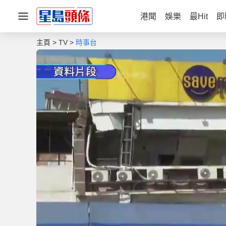
港聞
娛樂
最Hit
即
主頁
TV
時事台