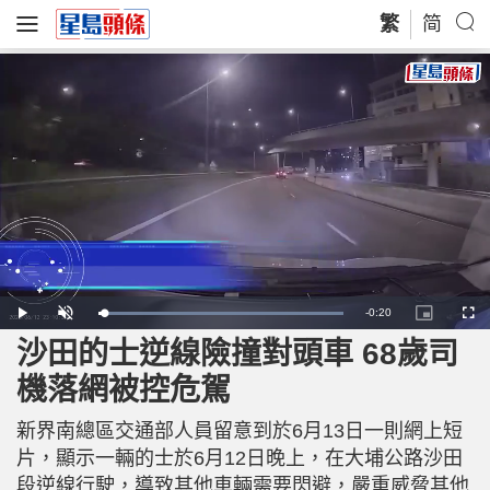
繁
简
R
-
0:20
L
P
U
P
F
o
l
n
i
u
a
a
m
c
l
沙田的士逆線險撞對頭車 68歲司
e
d
y
u
t
l
e
t
u
s
d
e
r
c
m
機落網被控危駕
:
e
r
1
-
e
0
i
e
a
0
n
n
.
新界南總區交通部人員留意到於6月13日一則網上短
-
0
P
i
0
i
片，顯示一輛的士於6月12日晚上，在大埔公路沙田
%
c
t
n
段逆線行駛，導致其他車輛需要閃避，嚴重威脅其他
u