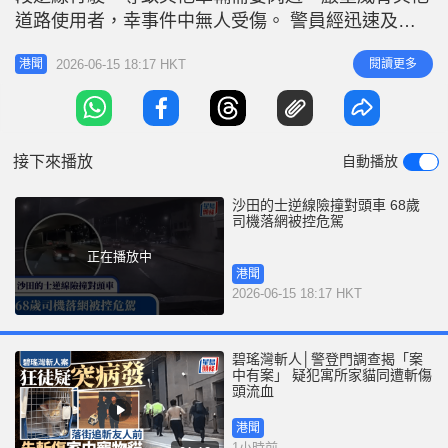
r
e
道路使用者，幸事件中無人受傷。 警員經迅速及深
i
入調查後，今日（6月15日）上午拘捕一名68歲本地
n
2026-06-15 18:17 HKT
閱讀更多
港聞
男司機。他已被控一項「危險駕駛」罪，案件將於6
g
月26日在沙田裁判法院提堂。 警方重申，任何人在
T
道路上危險駕駛汽車屬嚴重交通罪行，亦會對其他道
i
路使用者構成危險，最高
接下來播放
自動播放
m
e
沙田的士逆線險撞對頭車 68歲
司機落網被控危駕
正在播放中
港聞
2026-06-15 18:17 HKT
碧瑤灣斬人│警登門調查揭「案
中有案」 疑犯寓所家貓同遭斬傷
頭流血
港聞
1小時前