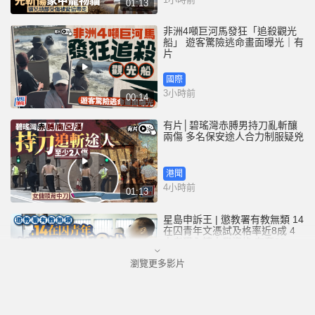
01:13
非洲4噸巨河馬發狂「追殺觀光
船」 遊客驚險逃命畫面曝光｜有
片
國際
3小時前
00:14
有片│碧瑤灣赤膊男持刀亂斬釀
兩傷 多名保安途人合力制服疑兇
港聞
4小時前
01:13
星島申訴王 | 懲教署有教無類 14
在囚青年文憑試及格率近8成 4
人考獲入讀大學資格 有奪22分
佳績兼「摘星」
瀏覽更多影片
港聞
6小時前
05:24
颱風白海豚︱全台632宗災情6人