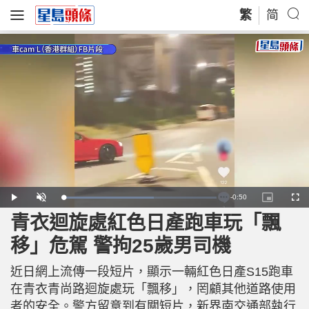
繁
简
R
-
0:50
L
P
U
P
F
o
l
n
i
u
a
a
m
c
l
青衣迴旋處紅色日產跑車玩「飄
e
d
y
u
t
l
e
t
u
s
d
e
r
c
m
移」危駕 警拘25歲男司機
:
e
r
5
-
e
9
i
e
a
.
n
n
5
近日網上流傳一段短片，顯示一輛紅色日產S15跑車
-
8
P
i
%
i
在青衣青尚路迴旋處玩「飄移」，罔顧其他道路使用
c
t
n
者的安全。警方留意到有關短片，新界南交通部執行
u