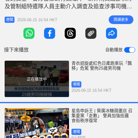
r
e
及管制組特遣隊人員主動介入調查及追查涉事司機。
i
經深入調查以及翻查大量閉路電視片段後，人員於今
n
2026-06-15 16:54 HKT
閱讀更多
港聞
日（15日）上午拘捕一名25歲姓林本地男子，涉嫌
g
「危險駕駛」和「沒有第三者保險而使用車輛」。他
T
已獲准保釋候查，須於七月中旬向警方報到。有關私
i
家車已被扣留調查及作進一步
接下來播放
自動播放
m
e
青衣迴旋處紅色日產跑車玩「飄
移」危駕 警拘25歲男司機
正在播放中
港聞
2026-06-15 16:54 HKT
星島申訴王 | 葵廣冰糖葫蘆店 召
集童黨「走數」 警員加強巡邏
食街秩序復常
港聞
9小時前