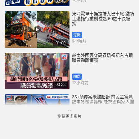
02:45
東涌電單車捱撞捲九巴車底 鐵騎
士遭拖行重創昏迷 60歲車長被
捕
港聞
9小時前
01:00
越南外國客穿高衩透視裙入古蹟
職員勸離獲讚
國際
12小時前
00:33
35+顛覆案未被起訴 前民主黨涂
謹申獲發還護照 赴英國與家人團
聚
瀏覽更多影片
港聞
13小時前
00:58
薄扶林域多利道重60公斤野豬被