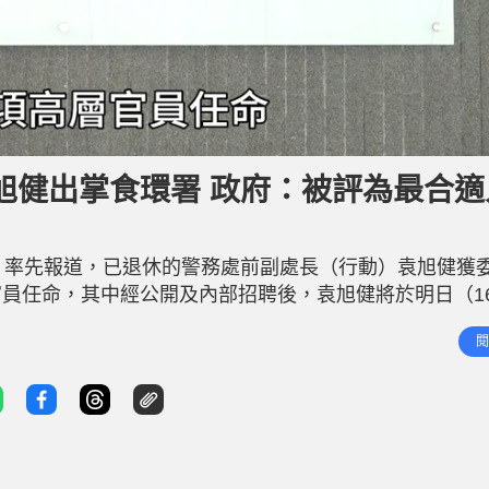
旭健出掌食環署 政府：被評為最合適
）率先報道，已退休的警務處前副處長（行動）袁旭健獲
員任命，其中經公開及內部招聘後，袁旭健將於明日（1
出色領導才能 繼續推動改革 今次是政府首次就食環署長
閱
，為期3年，月薪近30萬元。公務員事務局局長楊何蓓茵