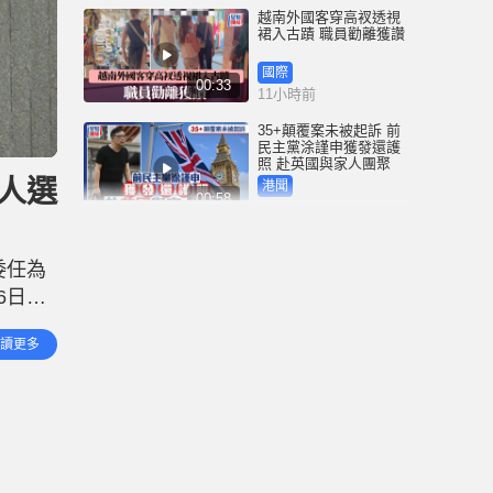
越南外國客穿高衩透視
裙入古蹟 職員勸離獲讚
國際
00:33
11小時前
35+顛覆案未被起訴 前
民主黨涂謹申獲發還護
照 赴英國與家人團聚
人選
港聞
00:58
11小時前
薄扶林域多利道重60公
斤野豬被困引水道 漁護
委任為
人員射麻醉槍消防救起
6日）
港聞
00:34
14小時前
職位進
讀更多
表示，
屯馬綫錦上路站附近信
號設備故障 列車服務一
度受阻
港聞
00:43
15小時前
衞生署突擊巡查多區 檢
獲約百盒未註冊藥劑製