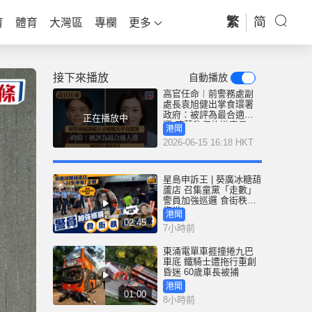
繁
简
育
體育
大灣區
專欄
更多
接下來播放
自動播放
高官任命︱前警務處副
處長袁旭健出掌食環署
政府：被評為最合適人
正在播放中
選 陳慧欣任旅遊專員
港聞
2026-06-15 16:18 HKT
星島申訴王 | 葵廣冰糖葫
蘆店 召集童黨「走數」
警員加強巡邏 食街秩序
復常
港聞
02:45
7小時前
東涌電單車捱撞捲九巴
車底 鐵騎士遭拖行重創
昏迷 60歲車長被捕
港聞
01:00
8小時前