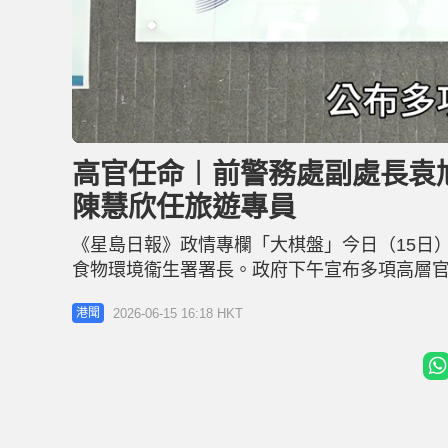
L
U
o
n
a
m
d
u
高官任命︱前警務處副處長袁
e
t
d
e
:
陳慧欣任旅遊專員
5
7
.
1
《星島日報》政情專欄「大棋盤」今日（15日
3
%
食物環境衞生署署長。政府下午宣布多項高層官
接替吳文傑出掌食環署。 楊何蓓茵：袁旭健具
2026-06-15 16:18 HKT
港聞
行公開招聘，獲取錄人士按公務員合約條款受聘
袁旭