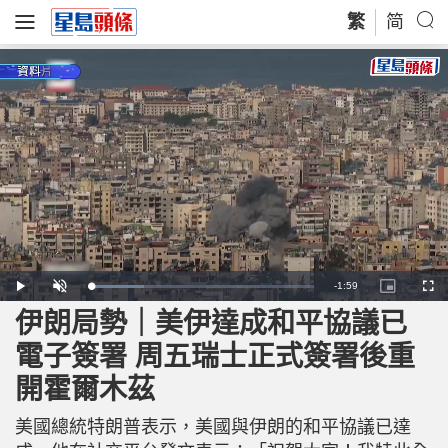
繁
简
R
-
1:59
L
P
U
P
F
o
l
n
i
u
a
a
m
c
l
伊朗局勢｜美伊達成和平協議已
e
d
y
u
t
l
e
t
u
s
d
e
r
c
m
電子簽署 周五瑞士正式簽署後重
:
e
r
2
-
e
4
i
e
a
.
開霍爾木茲
n
n
0
-
7
P
i
%
i
c
美國總統特朗普表示，美國與伊朗的和平協議已達
t
n
u