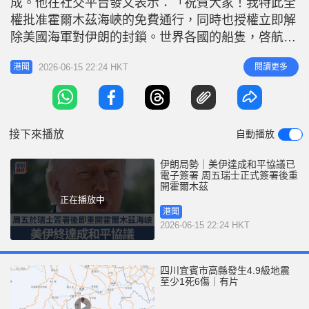
成。他在社交平台發文表示：「祝賀大家！我特此全
r
e
i
權批准霍爾木茲海峽的免費通行，同時也授權立即解
n
除美國海軍對伊朗的封鎖。世界各國的船隻，啓航
吧。讓石油流動！」不過他隨後更正，霍爾木茲海峽
g
2026-06-15 22:24 HKT
閱讀更多
港聞
將於週五美伊正式簽署協議後，才會重新開放。 相
T
關新聞：伊朗局勢︱美伊和平協議最終草案內容 三
i
大範疇包括資產解凍與核計畫 美國副總統萬斯在美
m
國ABC電視台《早安美國》節目中透露
接下來播放
自動播放
e
伊朗局勢｜美伊達成和平協議已
電子簽署 周五瑞士正式簽署後重
開霍爾木茲
正在播放中
港聞
2026-06-15 22:24 HKT
四川宜賓市高縣發生4.9級地震
至少1死6傷｜有片