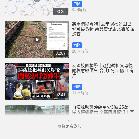
中國
9小時前
00:25
將軍澳疑毒狗│去年寵物公園已
現可疑食物 議員曾促康文署加強
巡查
港聞
10小時前
01:07
泰國校園槍擊｜疑犯弒祖父母後
闖校射殺師生 合共8死15傷 ︱有
片
國際
11小時前
02:41
白海豚吹襲沖繩至少3傷 25萬居
民收避難指示 全部航班取消｜有
片
瀏覽更多影片
國際
12小時前
01:21