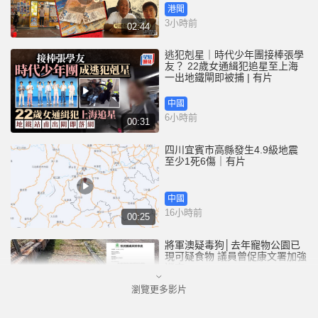
港聞
3小時前
02:44
逃犯剋星｜時代少年團接棒張學
友？ 22歲女通緝犯追星至上海
一出地鐵閘即被捕 | 有片
中國
6小時前
00:31
四川宜賓市高縣發生4.9級地震
至少1死6傷｜有片
中國
16小時前
00:25
將軍澳疑毒狗│去年寵物公園已
現可疑食物 議員曾促康文署加強
巡查
瀏覽更多影片
港聞
17小時前
01:07