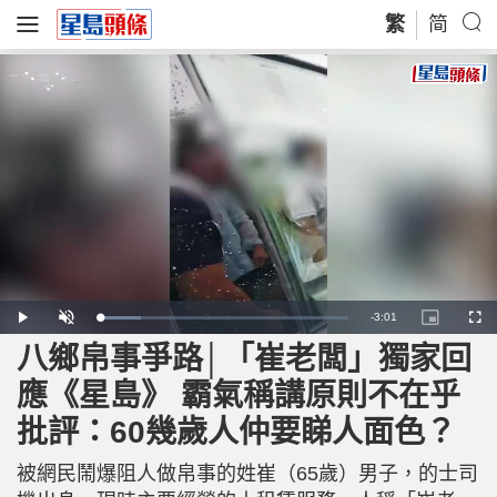
繁
简
R
-
3:01
L
P
U
P
F
o
l
n
i
u
a
a
m
c
l
八鄉帛事爭路│「崔老闆」獨家回
e
d
y
u
t
l
e
t
u
s
d
e
r
c
m
應《星島》 霸氣稱講原則不在乎
:
e
r
1
-
e
6
i
e
a
.
批評：60幾歲人仲要睇人面色？
n
n
6
-
8
P
i
%
i
c
被網民鬧爆阻人做帛事的姓崔（65歲）男子，的士司
t
n
u