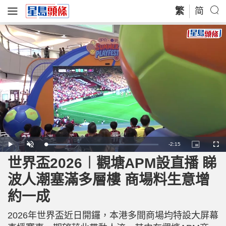
繁
简
R
-
2:15
L
P
U
P
F
o
l
n
i
u
a
a
m
c
l
世界盃2026︱觀塘APM設直播 睇
e
d
y
u
t
l
e
t
u
s
d
e
r
c
m
波人潮塞滿多層樓 商場料生意增
:
e
r
2
-
e
2
i
e
a
.
約一成
n
n
7
-
3
P
i
%
i
c
2026年世界盃近日開鑼，本港多間商場均特設大屏幕
t
n
u