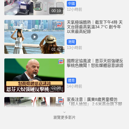
中國
12小時前
00:19
天氣極端酷熱｜截至下午4時 天
文台錄最高氣溫34.7°C 創今年
以來最高紀錄
港聞
13小時前
01:42
國際足協風波｜恩芬天奴強硬反
擊桃色醜聞！怒批媒體惡意誹謗
體育
14小時前
02:08
家長注意｜廣東8歲男童模仿
「超人迪加」 2.6米高台跳下腳
跟骨折｜有片
瀏覽更多影片
中國
14小時前
00:31