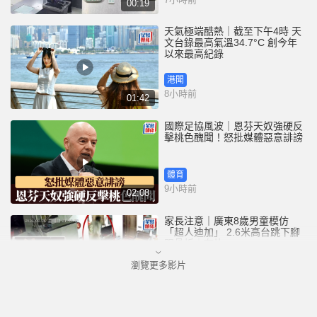
00:19
天氣極端酷熱｜截至下午4時 天
文台錄最高氣溫34.7°C 創今年
以來最高紀錄
港聞
8小時前
01:42
國際足協風波｜恩芬天奴強硬反
擊桃色醜聞！怒批媒體惡意誹謗
體育
9小時前
02:08
家長注意｜廣東8歲男童模仿
「超人迪加」 2.6米高台跳下腳
跟骨折｜有片
瀏覽更多影片
中國
9小時前
00:31
黃大仙血案│死者預謀報復噪音