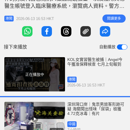
r
e
醫生帳號登入臨床醫療系統，瀏覽病人資料。警方昨
i
日（12日）拘捕該名24歲女實習醫生，並將她押返其
n
2026-06-13 16:53 HKT
閱讀更多
港聞
實習的明愛醫院搜證。警方今日（13日）表示，該名
g
被捕人已獲准保釋候查， 須於七月上旬向警方報
T
到。 「Angel」的律師今日下午4時抵達長沙灣警
i
署，替她辦理保釋手
接下來播放
自動播放
m
e
KOL女實習醫生被捕｜Angel今
午獲准保釋候查 七月上旬報到
正在播放中
港聞
2026-06-13 16:53 HKT
深圳灣口岸｜鬼祟男旅客形跡可
疑 海關聞出怪味「尿袋」檢獲
4.72克冰毒｜有片
中國
7小時前