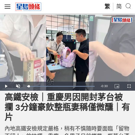
繁
简
R
-
0:30
L
P
U
P
F
o
l
n
i
u
a
a
m
c
l
高鐵安檢｜重慶男因開封茅台被
e
d
y
u
t
l
e
t
u
s
d
e
r
c
m
攔 3分鐘豪飲整瓶妻稱僅微醺｜有
:
e
r
1
-
e
0
i
e
a
0
片
n
n
.
-
0
P
i
0
i
%
c
內地高鐵安檢規定嚴格，稍有不慎隨時要面臨「留物
t
n
u