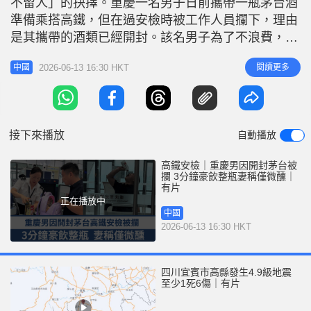
不留人」的抉擇。重慶一名男子日前攜帶一瓶茅台酒
r
e
i
準備乘搭高鐵，但在過安檢時被工作人員攔下，理由
n
是其攜帶的酒類已經開封。該名男子為了不浪費，竟
然在安檢口旁當場「乾了」，於3分鐘內將一整瓶茅
g
2026-06-13 16:30 HKT
閱讀更多
中國
台酒一飲而盡，隨後順利進站乘車。事件引發網民熱
T
議，其妻事後回應稱丈夫酒量甚佳，喝完後僅呈「微
i
醺」狀態，甚至下車後還能與朋友繼續飲酒。 鐵路
m
禁帶已開封白酒 綜合內地媒體報道
接下來播放
自動播放
e
高鐵安檢｜重慶男因開封茅台被
攔 3分鐘豪飲整瓶妻稱僅微醺｜
有片
正在播放中
中國
2026-06-13 16:30 HKT
四川宜賓市高縣發生4.9級地震
至少1死6傷｜有片