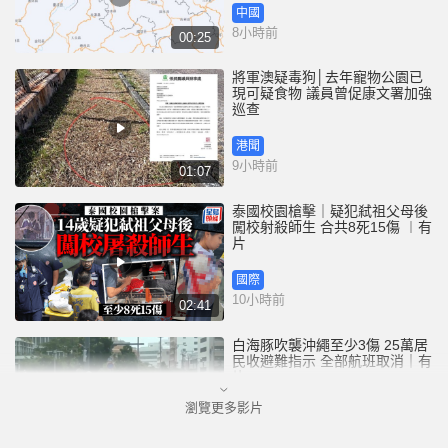
中國
8小時前
00:25
將軍澳疑毒狗│去年寵物公園已
現可疑食物 議員曾促康文署加強
巡查
港聞
9小時前
01:07
泰國校園槍擊｜疑犯弒祖父母後
闖校射殺師生 合共8死15傷 ︱有
片
國際
10小時前
02:41
白海豚吹襲沖繩至少3傷 25萬居
民收避難指示 全部航班取消｜有
片
瀏覽更多影片
國際
11小時前
01:21