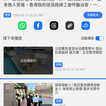
r
e
幸無人受傷。香港政府拯溺員總工會呼籲泳客，一旦
i
天文台發出雷暴警告，泳客應立即遠離泳池。 香港
n
2026-06-13 16:34 HKT
閱讀更多
港聞
政府拯溺員總工會在fb專頁發文，指今（13日）晨6
g
時40分，沙田泳池（沙田賽馬會游泳池）主池跳台範
T
圍因雷暴天氣一度遭受電擊。事件敲響警鐘：「雷暴
i
期間於露天泳池活動，風險
接下來播放
自動播放
m
e
沙田賽馬會游泳池遭雷劈中 跳台
石屎崩碎 康文署：主池暫停開放
正在播放中
港聞
2026-06-13 16:34 HKT
碧瑤灣斬人│南亞裔赤膊男追斬
友人 保安阻止跌傷 跑步女險中
刀
港聞
1小時前