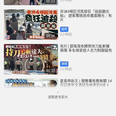
01:13
非洲4噸巨河馬發狂「追殺觀光
船」 遊客驚險逃命畫面曝光｜有
片
國際
2小時前
00:14
有片│碧瑤灣赤膊男持刀亂斬釀
兩傷 多名保安途人合力制服疑兇
港聞
2小時前
01:13
星島申訴王 | 懲教署有教無類 14
在囚青年文憑試及格率近8成 4
人考獲入讀大學資格 有奪22分
佳績兼「摘星」
瀏覽更多影片
港聞
4小時前
05:24
颱風白海豚︱全台632宗災情6人