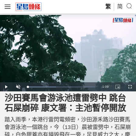
繁
简
R
-
1:09
L
P
U
P
F
o
l
n
i
u
a
a
m
c
l
沙田賽馬會游泳池遭雷劈中 跳台
e
d
y
u
t
l
e
t
u
s
d
e
r
c
m
石屎崩碎 康文署：主池暫停開放
:
e
r
4
-
e
2
i
e
a
.
n
n
4
踏入雨季，本港行雷閃電頻密，沙田源禾路沙田賽馬
-
8
P
i
%
i
會游泳池一個跳台，今（13日）晨被雷劈中，石屎崩
c
t
n
碎，白色膠蓋亦有損毀飛在一旁，足見威力之大，慶
u