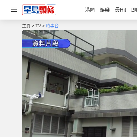
港聞
娛樂
最Hit
即
主頁
TV
時事台