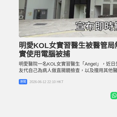
L
U
o
n
a
m
d
u
明愛KOL女實習醫生被醫管局
e
t
d
e
:
實使用電腦被捕
2
6
.
9
明愛醫院一名KOL女實習醫生「Angel」，
9
%
友代自己為病人做直腸鏡檢查，以及擅用其他
報警處理並暫停該實習醫生及屯門醫院一名駐院
2026-06-12 22:10 HKT
港聞
時解僱一名實習醫生。該局知悉近日社交媒體
委員會