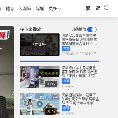
繁
简
育
體育
大灣區
專欄
更多
接下來播放
自動播放
明愛KOL女實習醫生被
醫管局解僱 涉擅用醫生
帳號瀏覽病人資料 不誠
正在播放中
實使用電腦被捕
港聞
2026-06-12 22:10 HKT
深圳灣口岸｜鬼祟男旅
客形跡可疑 海關聞出怪
味「尿袋」檢獲4.72克冰
毒｜有片
中國
00:19
1小時前
天氣極端酷熱｜截至下
午4時 天文台錄最高氣溫
34.7°C 創今年以來最高
紀錄
港聞
01:42
2小時前