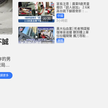
家長注意｜廣東8歲男童
模仿「超人迪加」 2.6米
高台跳下腳跟骨折｜有
片
中國
00:31
3小時前
黃大仙血案│死者預謀報
復噪音滋擾 聽到樓上單
位拉鐵閘聲 攜刀等𨋢伏
擊傷者
不誠
港聞
02:38
3小時前
大阪地鐵列車乘客「尿
袋」起火 御堂筋線一度
作的男
全面停駛
管局已
港聞
00:21
4小時前
指已即
讀更多
立調查
泰國校園槍擊｜增至9死
倖存老師憶生死瞬間：
他想殺我剛好子彈用完
國際
01:08
7小時前
星島申訴王 | 港婦自稱白
龍王信徒 甜品店派錢每