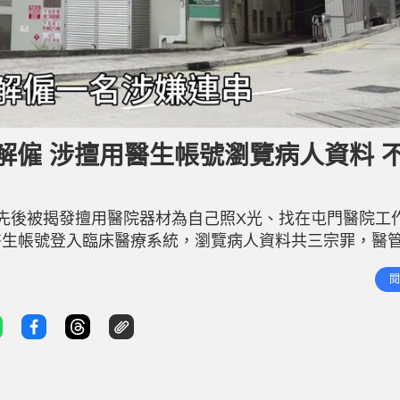
解僱 涉擅用醫生帳號瀏覽病人資料 
近日先後被揭發擅用醫院器材為自己照X光、找在屯門醫院工
醫生帳號登入臨床醫療系統，瀏覽病人資料共三宗罪，醫
醫生的臨床工作。醫管局發言人今日（12日）發聲明，
閱
討論一名實習醫生連串不當行為的貼文後，已採取行動成