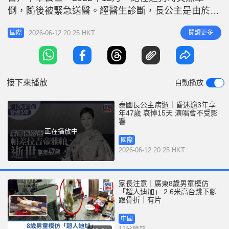
r
e
倒，隨後被緊急送醫。經醫生診斷，長公主是由於感
i
染心臟支原體，進而引發嚴重的急性心律不整。 當
n
2026-06-12 20:25 HKT
閱讀更多
國際
局宣布全國哀悼15天，但演唱會、體育賽事將照常舉
g
辦，觀眾只需起立默哀表敬意。 相關新聞：泰國長
T
公主病逝 | 王位繼承再添變數 幼子1隱憂難繼
i
接下來播放
自動播放
m
e
泰國長公主病逝｜昏迷逾3年享
年47歲 哀悼15天 演唱會不受影
響
正在播放中
國際
2026-06-12 20:25 HKT
家長注意｜廣東8歲男童模仿
「超人迪加」 2.6米高台跳下腳
跟骨折｜有片
中國
11分鐘前