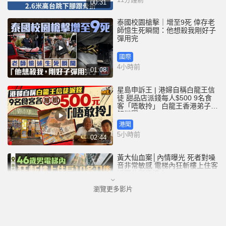
00:31
泰國校園槍擊｜增至9死 倖存老
師憶生死瞬間：他想殺我剛好子
彈用完
國際
4小時前
01:08
星島申訴王 | 港婦自稱白龍王信
徒 甜品店派錢每人$500 9名食
客「唔敢拎」 白龍王香港弟子親
解謎團
港聞
5小時前
02:44
黃大仙血案│內情曝光 死者對噪
音非常敏感 電梯內狂斬樓上住客
返回住所墮樓亡
瀏覽更多影片
港聞
5小時前
01:37
颱風白海豚｜沖繩約1.5萬戶仍