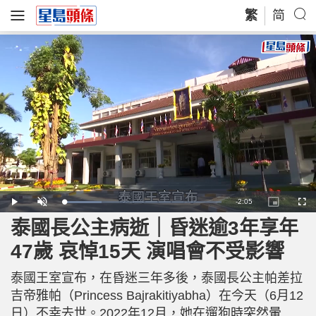
繁
简
R
-
2:05
L
P
U
P
F
o
l
n
i
u
a
a
m
c
l
泰國長公主病逝｜昏迷逾3年享年
e
d
y
u
t
l
e
t
u
s
d
e
r
c
m
47歲 哀悼15天 演唱會不受影響
:
e
r
2
-
e
4
i
e
a
.
n
n
0
泰國王室宣布，在昏迷三年多後，泰國長公主帕差拉
-
9
P
i
%
i
吉帝雅帕（Princess Bajrakitiyabha）在今天（6月12
c
t
n
日）不幸去世。2022年12月，她在遛狗時突然暈
u