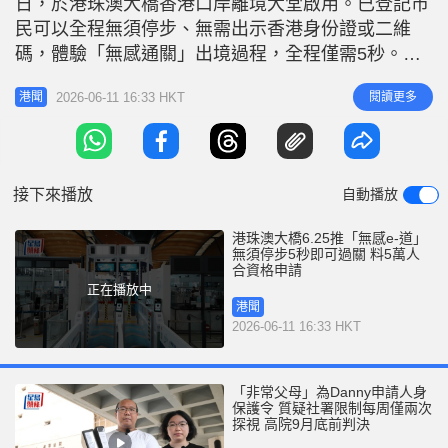
日，於港珠澳大橋香港口岸離境大堂啟用。已登記市
r
e
i
民可以全程無須停步、無需出示香港身份證或二維
n
碼，體驗「無感通關」出境過程，全程僅需5秒。入
境處助理處長（資訊系統）柯重鈺表示，預計試點受
g
2026-06-11 16:33 HKT
閱讀更多
港聞
惠人數有約5萬人，佔大橋口岸出入境人次的20%，
T
料可有效達到分流作用，令整體口岸通關速度有所提
i
升。他重申，處方冀透過試點收集更多數據，未來擬
m
擴展到其他出入境的口岸。 「
接下來播放
自動播放
e
港珠澳大橋6.25推「無感e-道」
無須停步5秒即可過關 料5萬人
合資格申請
正在播放中
港聞
2026-06-11 16:33 HKT
「非常父母」為Danny申請人身
保護令 質疑社署限制每周僅兩次
探視 高院9月底前判決