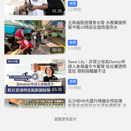
港聞
1小時前
01:26
北角福蔭道爆食水管 水務署搶修
冀今晚10時前全面恢復供水
港聞
1小時前
00:41
Save Lily｜非常父母為Danny申
請人身保護令今審理 批社署透明
度低 限制接觸屬不法
港聞
2小時前
01:26
尖沙咀H8大廈升降機全停前傳
新義安成員與女友爭執遭驅逐 涉
拖馬刑毀被捕 警另通緝4男
瀏覽更多影片
港聞
5小時前
01:07