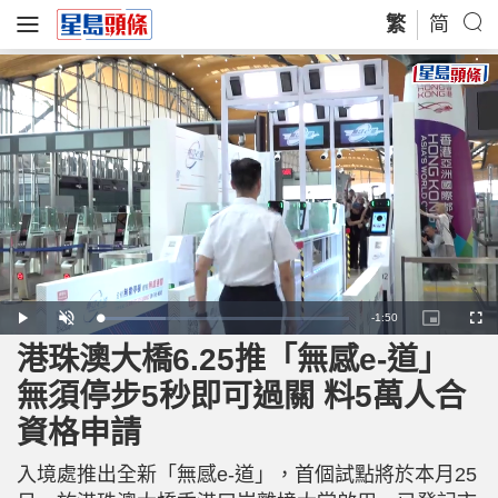
繁
简
R
-
1:50
L
P
U
P
F
o
l
n
i
u
a
a
m
c
l
港珠澳大橋6.25推「無感e-道」
e
d
y
u
t
l
e
t
u
s
d
e
r
c
m
無須停步5秒即可過關 料5萬人合
:
e
r
2
-
e
6
i
e
a
.
資格申請
n
n
2
-
9
P
i
%
i
c
入境處推出全新「無感e-道」，首個試點將於本月25
t
n
u