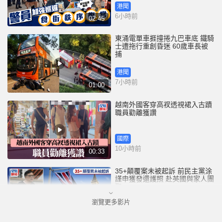
港聞
6小時前
02:45
東涌電單車捱撞捲九巴車底 鐵騎
士遭拖行重創昏迷 60歲車長被
捕
港聞
7小時前
01:00
越南外國客穿高衩透視裙入古蹟
職員勸離獲讚
國際
10小時前
00:33
35+顛覆案未被起訴 前民主黨涂
謹申獲發還護照 赴英國與家人團
聚
瀏覽更多影片
港聞
10小時前
00:58