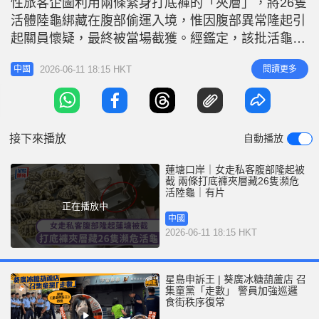
性旅客企圖利用兩條緊身打底褲的「夾層」，將26隻
r
e
i
活體陸龜綁藏在腹部偷運入境，惟因腹部異常隆起引
n
起關員懷疑，最終被當場截獲。經鑑定，該批活龜全
屬受國家二級保護的瀕危物種「赫爾曼陸龜」。 據
g
2026-06-11 18:15 HKT
閱讀更多
中國
蓮塘海關通報，海關關員日前在旅檢入境大廳進行日
T
常監管時，發現一名選擇「綠色通道」通關的女性旅
i
客步姿有異，且其腹部有明顯的不尋常隆起。關員隨
m
即將其截停並作進一步檢查。 經
接下來播放
自動播放
e
蓮塘口岸｜女走私客腹部隆起被
截 兩條打底褲夾層藏26隻瀕危
活陸龜｜有片
正在播放中
中國
2026-06-11 18:15 HKT
星島申訴王 | 葵廣冰糖葫蘆店 召
集童黨「走數」 警員加強巡邏
食街秩序復常