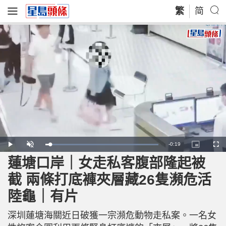
繁
简
R
-
0:19
L
P
U
P
F
o
l
n
i
u
a
a
m
c
l
蓮塘口岸｜女走私客腹部隆起被
e
d
y
u
t
l
e
t
u
s
d
e
r
c
m
截 兩條打底褲夾層藏26隻瀕危活
:
e
r
1
-
e
0
i
e
a
0
陸龜｜有片
n
n
.
-
0
P
i
0
i
%
c
深圳蓮塘海關近日破獲一宗瀕危動物走私案。一名女
t
n
u